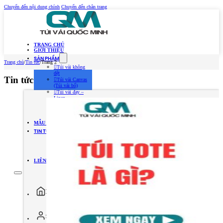
Chuyển đến nội dung chính
Chuyển đến chân trang
TRANG CHỦ
GIỚI THIỆU
SẢN PHẨM
Trang chủ
/
Tin tức
/
Trang 2
Túi vải không
dệt
Tin tức
Túi vải Canvas
(Túi vải bố)
Túi vải đay –
Linen
Túi vải dù
Túi vải thời
trang
MẪU TÚI VẢI 2026
TIN TỨC
Kiến Thức Túi Vải
Kiến Thức In Túi
Vải
Tuyển dụng
LIÊN HỆ
Trang chủ
Giới thiệu