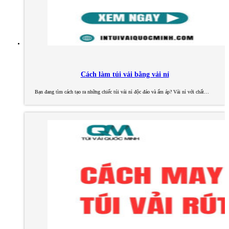
Cách làm túi vải bằng vải nỉ
Bạn đang tìm cách tạo ra những chiếc túi vải nỉ độc đáo và ấm áp? Vải nỉ với chất…