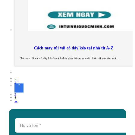
Cách may túi vải có dây kéo tại nhà từ A-Z
Tự may túi vải có dây kéo là cách đơn giản để tạo ra một chiếc túi vừa đẹp mắt,…
←
1
2
3
4
→