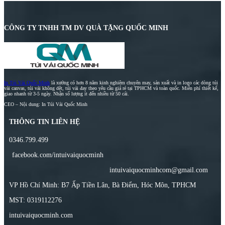
CÔNG TY TNHH TM DV QUÀ TẶNG QUỐC MINH
In Túi Vải Quốc Minh
là xưởng có hơn 8 năm kinh nghiệm chuyên may, sản xuất và in logo các dòng túi
vải canvas, túi vải không dệt, túi vải đay theo yêu cầu giá rẻ tại TPHCM và toàn quốc. Miễn phí thiết kế,
giao nhanh từ 3-5 ngày. Nhận số lượng ít đến nhiều từ 50 cái.
CEO – Nội dung: In Túi Vải Quốc Minh
THÔNG TIN LIÊN HỆ
0346.799.499
facebook.com/intuivaiquocminh
intuivaiquocminhcom@gmail.com
VP Hồ Chí Minh: B7 Ấp Tiền Lân, Bà Điểm, Hóc Môn, TPHCM
MST: 0319112276
intuivaiquocminh.com