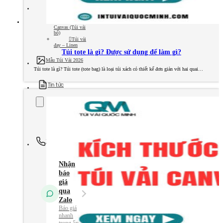
Túi vải
không dệt
Túi vải
Canvas (Túi vải
bố)
Túi vải
đay – Linen
Túi tote là gì? Được sử dụng để làm gì?
Mẫu Túi Vải 2026
Túi tote là gì? Túi tote (tote bag) là loại túi xách có thiết kế đơn giản với hai quai…
Tin tức
Kiến Thức Túi Vải
Kiến Thức In Túi
Vải
Tuyển dụng
Liên hệ