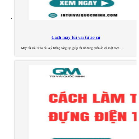
Cách may túi vải từ áo cũ
May túi vải từ áo cũ là ý tưởng sáng tạo giúp tái sử dụng quần áo cũ một cách…