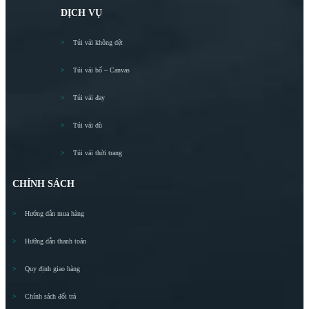
DỊCH VỤ
Túi vải không dệt
Túi vải bố – Canvas
Túi vải đay
Túi vải dù
Túi vải thời trang
CHÍNH SÁCH
Hướng dẫn mua hàng
Hướng dẫn thanh toán
Quy định giao hàng
Chính sách đổi trả