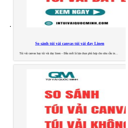
So sánh túi vải canvas túi vải đay Linen
Túi vải canvas hay túi vải đay linen – Đâu mới là lựa chọn phù hợp cho nhu cầu in…