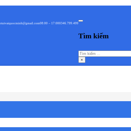
intuivaiquocminh@gmail.com
08:00 – 17:00
0346.799.499
Tìm kiếm
Tìm
kiếm
×