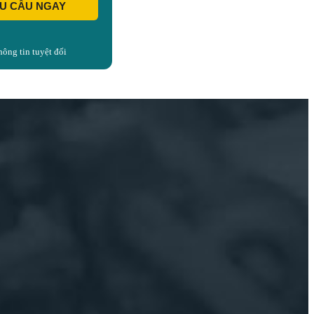
ÊU CẦU NGAY
hông tin tuyệt đối