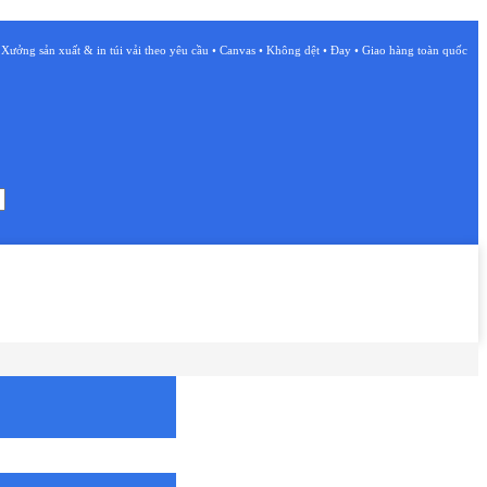
Xưởng sản xuất & in túi vải theo yêu cầu • Canvas • Không dệt • Đay • Giao hàng toàn quốc