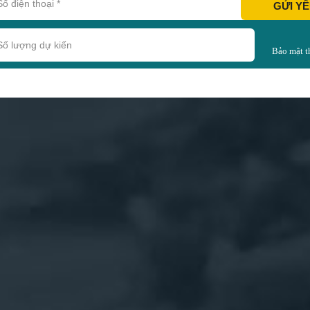
GỬI Y
Bảo mật t