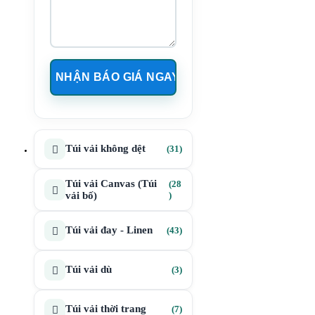
31
Túi vải không dệt
31
sản
phẩm
Túi vải Canvas (Túi
28
28
vải bố)
sản
phẩm
43
Túi vải đay - Linen
43
sản
phẩm
3
Túi vải dù
3
sản
phẩm
7
Túi vải thời trang
7