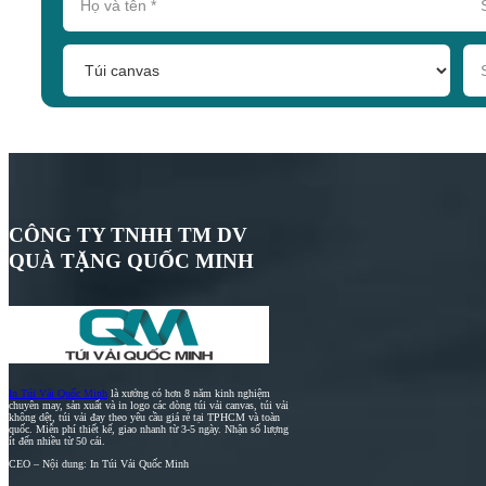
CÔNG TY TNHH TM DV
QUÀ TẶNG QUỐC MINH
In Túi Vải Quốc Minh
là xưởng có hơn 8 năm kinh nghiệm
chuyên may, sản xuất và in logo các dòng túi vải canvas, túi vải
không dệt, túi vải đay theo yêu cầu giá rẻ tại TPHCM và toàn
quốc. Miễn phí thiết kế, giao nhanh từ 3-5 ngày. Nhận số lượng
ít đến nhiều từ 50 cái.
CEO – Nội dung: In Túi Vải Quốc Minh