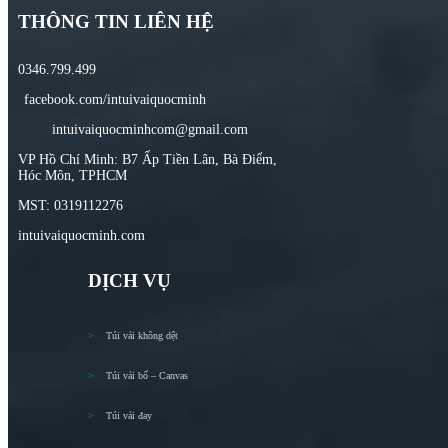
THÔNG TIN LIÊN HỆ
0346.799.499
facebook.com/intuivaiquocminh
intuivaiquocminhcom@gmail.com
VP Hồ Chí Minh: B7 Ấp Tiền Lân, Bà Điểm,
Hóc Môn, TPHCM
MST: 0319112276
intuivaiquocminh.com
DỊCH VỤ
Túi vải không dệt
Túi vải bố – Canvas
Túi vải đay