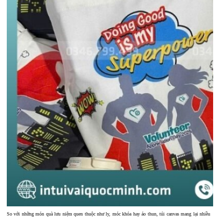
So với những món quà lưu niệm quen thuộc như ly, móc khóa hay áo thun, túi canvas mang lại nhiều