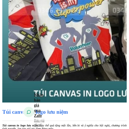
Túi vải
không dệt
Túi vải
Canvas (Túi vải
bố)
Túi vải
đay – Linen
Mẫu Túi Vải 2026
Tin tức
Kiến Thức Túi Vải
Kiến Thức In Túi
Vải
Tuyển dụng
Liên hệ
Túi canvas in logo lưu niệm
Túi canvas in logo lưu niệm
thay thế quà tặng một lần, bền bỉ và ý nghĩa cho hội nghị, chương trình
tình nguyện, lan tỏa giá trị. Xem bảng màu.