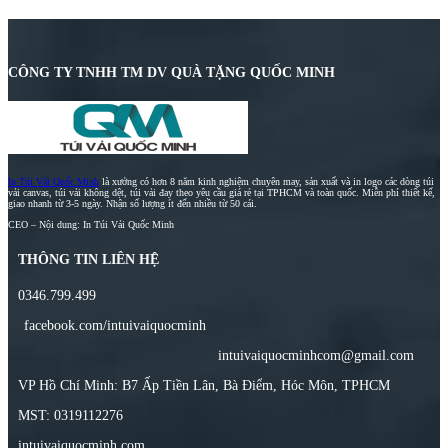
CÔNG TY TNHH TM DV QUÀ TẶNG QUỐC MINH
In Túi Vải Quốc Minh
là xưởng có hơn 8 năm kinh nghiệm chuyên may, sản xuất và in logo các dòng túi
vải canvas, túi vải không dệt, túi vải đay theo yêu cầu giá rẻ tại TPHCM và toàn quốc. Miễn phí thiết kế,
giao nhanh từ 3-5 ngày. Nhận số lượng ít đến nhiều từ 50 cái.
CEO – Nội dung: In Túi Vải Quốc Minh
THÔNG TIN LIÊN HỆ
0346.799.499
facebook.com/intuivaiquocminh
intuivaiquocminhcom@gmail.com
VP Hồ Chí Minh: B7 Ấp Tiền Lân, Bà Điểm, Hóc Môn, TPHCM
MST: 0319112276
intuivaiquocminh.com