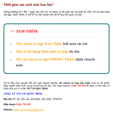
Thời gian sản xuất mất bao lâu?
Thông thường từ 5 đến 7 ngày làm việc tùy số lượng và độ phức tạp của thiết kế. Đối với các đơn hàng
cần gấp, Quốc Minh có thể hỗ trợ đẩy nhanh tiến độ để kịp thời gian sự kiện.
>> XEM THÊM:
Túi canvas in logo Ken’s Baby
full màu sắc nét
Túi vải bố đựng bình nước in logo
đỏ dày
Túi vải canvas in logo PHONG TRAO
nhiệt chuyển
màu
Từ sự kiện tình nguyện đến hội nghị doanh nghiệp,
túi canvas in logo lưu niệm
luôn là vật phẩm
được người nhận trân trọng và giữ lại lâu dài. Gọi ngay hotline:
0346 799 499
để được tư vấn mẫu và
nhận báo giá sỉ từ
In Túi Vải Quốc Minh
.
CÔNG TY TÚI VẢI QUỐC MINH
Địa chỉ:
B7 Ấp Tiền Lân, Bà Điểm, Hóc Môn, TPHCM
Điện thoại:
0346 799 499
Website:
https://intuivaiquocminh.com/