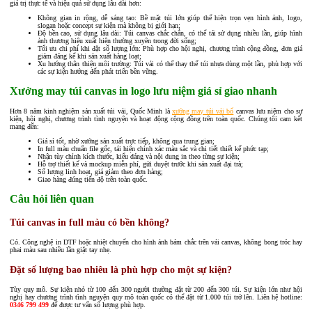
giá trị thực tế và hiệu quả sử dụng lâu dài hơn:
Không gian in rộng, dễ sáng tạo: Bề mặt túi lớn giúp thể hiện trọn vẹn hình ảnh, logo,
slogan hoặc concept sự kiện mà không bị giới hạn;
Độ bền cao, sử dụng lâu dài: Túi canvas chắc chắn, có thể tái sử dụng nhiều lần, giúp hình
ảnh thương hiệu xuất hiện thường xuyên trong đời sống;
Tối ưu chi phí khi đặt số lượng lớn: Phù hợp cho hội nghị, chương trình cộng đồng, đơn giá
giảm đáng kể khi sản xuất hàng loạt;
Xu hướng thân thiện môi trường: Túi vải có thể thay thế túi nhựa dùng một lần, phù hợp với
các sự kiện hướng đến phát triển bền vững.
Xưởng may túi canvas in logo lưu niệm giá sỉ giao nhanh
Hơn 8 năm kinh nghiệm sản xuất túi vải, Quốc Minh là
xưởng may túi vải bố
canvas lưu niệm cho sự
kiện, hội nghị, chương trình tình nguyện và hoạt động cộng đồng trên toàn quốc. Chúng tôi cam kết
mang đến:
Giá sỉ tốt, nhờ xưởng sản xuất trực tiếp, không qua trung gian;
In full màu chuẩn file gốc, tái hiện chính xác màu sắc và chi tiết thiết kế phức tạp;
Nhận tùy chỉnh kích thước, kiểu dáng và nội dung in theo từng sự kiện;
Hỗ trợ thiết kế và mockup miễn phí, gửi duyệt trước khi sản xuất đại trà;
Số lượng linh hoạt, giá giảm theo đơn hàng;
Giao hàng đúng tiến độ trên toàn quốc.
Câu hỏi liên quan
Túi canvas in full màu có bền không?
Có. Công nghệ in DTF hoặc nhiệt chuyển cho hình ảnh bám chắc trên vải canvas, không bong tróc hay
phai màu sau nhiều lần giặt tay nhẹ.
Đặt số lượng bao nhiêu là phù hợp cho một sự kiện?
Tùy quy mô. Sự kiện nhỏ từ 100 đến 300 người thường đặt từ 200 đến 300 túi. Sự kiện lớn như hội
nghị hay chương trình tình nguyện quy mô toàn quốc có thể đặt từ 1.000 túi trở lên. Liên hệ hotline:
0346 799 499
để được tư vấn số lượng phù hợp.