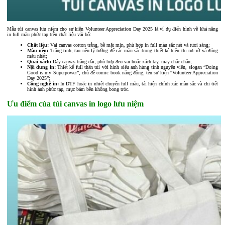
Mẫu túi canvas lưu niệm cho sự kiện Volunteer Appreciation Day 2025 là ví dụ điển hình về khả năng
in full màu phức tạp trên chất liệu vải bố:
Chất liệu:
Vải canvas cotton trắng, bề mặt mịn, phù hợp in full màu sắc nét và tươi sáng;
Màu nền:
Trắng tinh, tạo nền lý tưởng để các màu sắc trong thiết kế hiển thị rực rỡ và đúng
màu nhất;
Quai xách:
Dây canvas trắng dài, phù hợp đeo vai hoặc xách tay, may chắc chắn;
Nội dung in:
Thiết kế full thân túi với hình siêu anh hùng tình nguyện viên, slogan “Doing
Good is my Superpower”, chủ đề comic book năng động, tên sự kiện “Volunteer Appreciation
Day 2025”;
Công nghệ in:
In DTF hoặc in nhiệt chuyển full màu, tái hiện chính xác màu sắc và chi tiết
hình ảnh phức tạp, mực bám bền không bong tróc.
Ưu điểm của túi canvas in logo lưu niệm