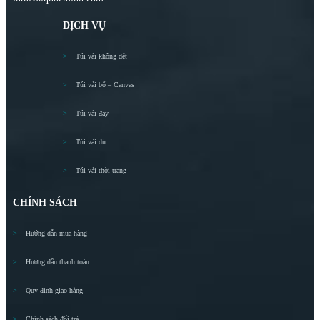
DỊCH VỤ
Túi vải không dệt
Túi vải bố – Canvas
Túi vải đay
Túi vải dù
Túi vải thời trang
CHÍNH SÁCH
Hướng dẫn mua hàng
Hướng dẫn thanh toán
Quy định giao hàng
Chính sách đổi trả