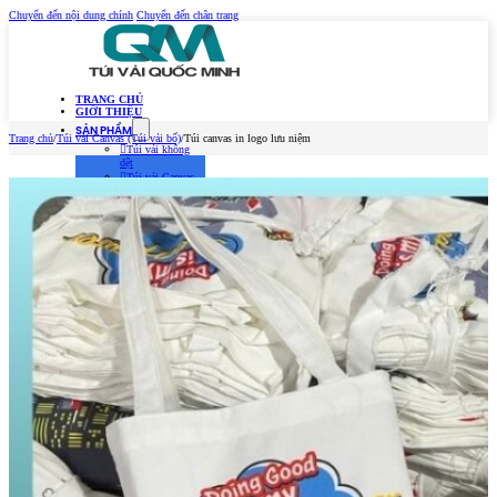
Chuyển đến nội dung chính
Chuyển đến chân trang
TRANG CHỦ
GIỚI THIỆU
SẢN PHẨM
Trang chủ
/
Túi vải Canvas (Túi vải bố)
/
Túi canvas in logo lưu niệm
Túi vải không
dệt
Túi vải Canvas
(Túi vải bố)
Túi vải đay –
Linen
Túi vải dù
Túi vải thời
trang
MẪU TÚI VẢI 2026
TIN TỨC
Kiến Thức Túi Vải
Kiến Thức In Túi
Vải
Tuyển dụng
LIÊN HỆ
Trang chủ
Giới thiệu