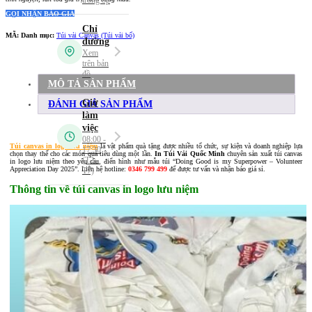
GỌI NHẬN BÁO GIÁ
MÃ:
Danh mục:
Túi vải Canvas (Túi vải bố)
MÔ TẢ SẢN PHẨM
ĐÁNH GIÁ SẢN PHẨM
Túi canvas in logo lưu niệm
là vật phẩm quà tặng được nhiều tổ chức, sự kiện và doanh nghiệp lựa
chọn thay thế cho các món quà tiêu dùng một lần.
In Túi Vải Quốc Minh
chuyên sản xuất túi canvas
in logo lưu niệm theo yêu cầu, điển hình như mẫu túi “Doing Good is my Superpower – Volunteer
Appreciation Day 2025”. Liên hệ hotline:
0346 799 499
để được tư vấn và nhận báo giá sỉ.
Thông tin về túi canvas in logo lưu niệm