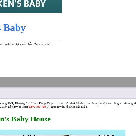
s Baby
ai xách tiện lợi chắc chắn. Tư vấn mẫu in
ường 30/4, Phường Cao Lãnh, Đồng Tháp lựa chọn với thiết kế tối giản nhưng in đầy đủ thông tin thương h
t. Liên hệ ngay hotline:
0346 799 499
để được tư vấn và nhận báo giá sỉ.
Ken’s Baby House