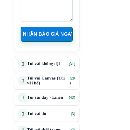
31
Túi vải không dệt
31
sản
phẩm
Túi vải Canvas (Túi
28
28
vải bố)
sản
phẩm
43
Túi vải đay - Linen
43
sản
phẩm
3
Túi vải dù
3
sản
phẩm
7
Túi vải thời trang
7