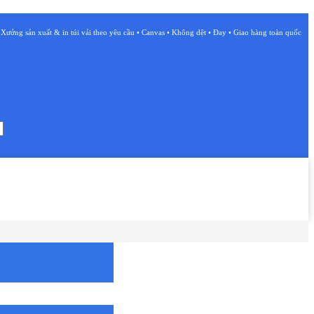
Xưởng sản xuất & in túi vải theo yêu cầu • Canvas • Không dệt • Đay • Giao hàng toàn quốc