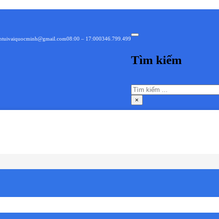
intuivaiquocminh@gmail.com
08:00 – 17:00
0346.799.499
Tìm kiếm
Tìm
kiếm
×