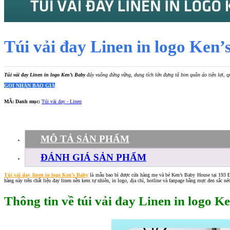
Túi vải đay Linen in logo Ken’
Túi vải đay Linen in logo Ken’s Baby
đáy vuông đứng vững, dung tích lớn đựng tã bỉm quần áo tiện lợi, qu
GỌI NHẬN BÁO GIÁ
MÃ:
Danh mục:
Túi vải đay - Linen
MÔ TẢ SẢN PHẨM
ĐÁNH GIÁ SẢN PHẨM
Túi vải đay linen in logo Ken’s Baby
là mẫu bao bì được cửa hàng mẹ và bé Ken’s Baby House tại 193 Đ
hàng này trên chất liệu đay linen nền kem tự nhiên, in logo, địa chỉ, hotline và fanpage bằng mực đen sắc né
Thông tin về túi vải đay Linen in logo 