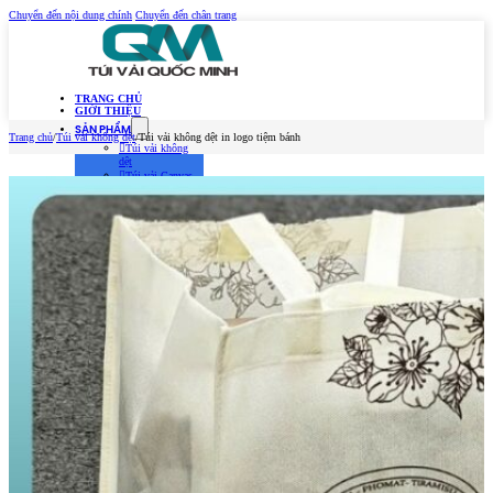
Chuyển đến nội dung chính
Chuyển đến chân trang
TRANG CHỦ
GIỚI THIỆU
SẢN PHẨM
Trang chủ
/
Túi vải không dệt
/
Túi vải không dệt in logo tiệm bánh
Túi vải không
dệt
Túi vải Canvas
(Túi vải bố)
Túi vải đay –
Linen
Túi vải dù
Túi vải thời
trang
MẪU TÚI VẢI 2026
TIN TỨC
Kiến Thức Túi Vải
Kiến Thức In Túi
Vải
Tuyển dụng
LIÊN HỆ
Trang chủ
Giới thiệu