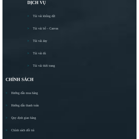
DỊCH VỤ
Túi vải không dệt
Túi vải bố – Canvas
Túi vải đay
Túi vải dù
Túi vải thời trang
CHÍNH SÁCH
Hướng dẫn mua hàng
Hướng dẫn thanh toán
Quy định giao hàng
Chính sách đổi trả