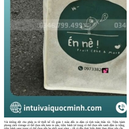
Vải không dệt cho phép in từ thiết kế tối giản 1 màu đến in đậm cá tính toàn thân túi. Tiệm bánh
phong cách vintage có thể chọn nền kem in nâu; tiệm bánh trẻ trung có thể chọn nền xanh đậm in trắng;
tiệm bánh sang trọng có thể chọn nền be phối quai vàng – tất cả đều thực hiện được theo đúng yêu cầu.