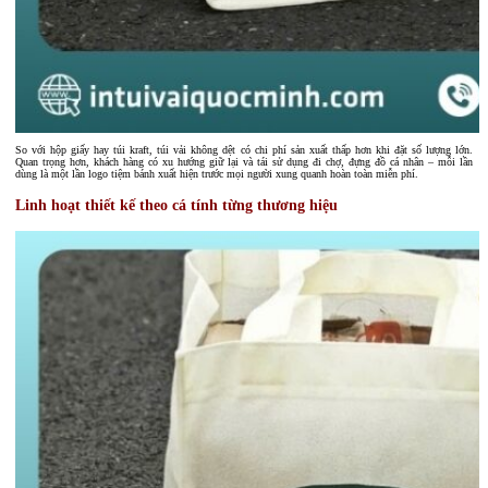
So với hộp giấy hay túi kraft, túi vải không dệt có chi phí sản xuất thấp hơn khi đặt số lượng lớn.
Quan trọng hơn, khách hàng có xu hướng giữ lại và tái sử dụng đi chợ, đựng đồ cá nhân – mỗi lần
dùng là một lần logo tiệm bánh xuất hiện trước mọi người xung quanh hoàn toàn miễn phí.
Linh hoạt thiết kế theo cá tính từng thương hiệu