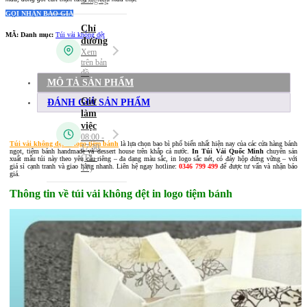
GỌI NHẬN BÁO GIÁ
MÃ:
Danh mục:
Túi vải không dệt
MÔ TẢ SẢN PHẨM
ĐÁNH GIÁ SẢN PHẨM
Túi vải không dệt in logo tiệm bánh
là lựa chọn bao bì phổ biến nhất hiện nay của các cửa hàng bánh
ngọt, tiệm bánh handmade và dessert house trên khắp cả nước.
In Túi Vải Quốc Minh
chuyên sản
xuất mẫu túi này theo yêu cầu riêng – đa dạng màu sắc, in logo sắc nét, có đáy hộp đứng vững – với
giá sỉ cạnh tranh và giao hàng nhanh. Liên hệ ngay hotline:
0346 799 499
để được tư vấn và nhận báo
giá.
Thông tin về túi vải không dệt in logo tiệm bánh