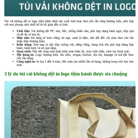
Túi vải không dệt in logo tiệm bánh được sản xuất linh hoạt theo yêu cầu từng thương hiệu, phù hợp
với mọi phong cách thiết kế từ tối giản đến cá tính:
Chất liệu:
Vải không dệt PP, nhẹ, bền, chống thấm nhẹ, phù hợp đựng bánh ngọt, hộp quà
và đồ ăn có bao bì;
Màu nền:
Đa dạng từ kem trắng, be ngà, xanh lá đậm, nâu đất đến các màu theo yêu cầu
nhận diện thương hiệu;
Kiểu dáng:
Tote bag có đáy hộp vuông vức, đứng vững, dung tích lớn phù hợp đựng hộp
bánh, bánh kem và set quà tặng;
Quai xách:
Dây dệt cùng màu hoặc khác màu thân túi, may chắc chắn, xách tay thoải mái;
Nội dung in:
Logo thương hiệu, tên tiệm, slogan, hotline, địa chỉ, fanpage và mã QR theo
yêu cầu riêng;
Công nghệ in:
In lụa 1 đến 4 màu, bền màu sau nhiều lần sử dụng, không bong tróc hay lem
mực.
3 lý do túi vải không dệt in logo tiệm bánh được ưa chuộng