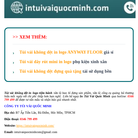
>> XEM THÊM:
Túi vải không dệt in logo ANYWAY FLOOR
giá sỉ
Túi vải dây rút mini in logo
phụ kiện xinh xắn
Túi vải không dệt đựng quà tặng
tái sử dụng bền
Túi vải không dệt in logo tiệm bánh
vừa là bao bì đựng sản phẩm, vừa là công cụ quảng bá thương
hiệu mỗi ngày với chi phí thấp hơn bạn nghĩ. Liên hệ ngay
In Túi Vải Quốc Minh
qua hotline:
0346
799 499
để được tư vấn mẫu và nhận báo giá nhanh nhất.
CÔNG TY TÚI VẢI QUỐC MINH
Địa chỉ:
B7 Ấp Tiền Lân, Bà Điểm, Hóc Môn, TPHCM
Điện thoại:
0346 799 499
Website:
https://intuivaiquocminh.com/
Email:
intuivaiquocminhcom@gmail.com