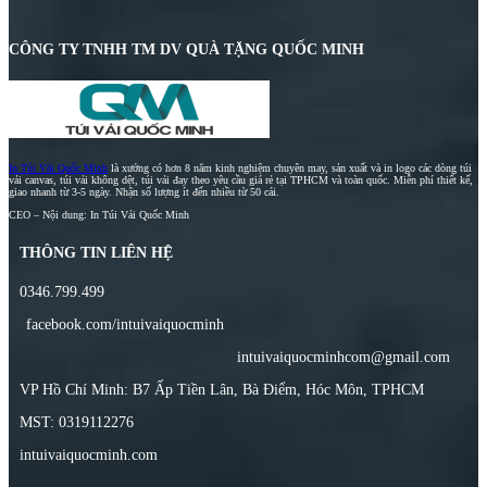
CÔNG TY TNHH TM DV QUÀ TẶNG QUỐC MINH
In Túi Vải Quốc Minh
là xưởng có hơn 8 năm kinh nghiệm chuyên may, sản xuất và in logo các dòng túi
vải canvas, túi vải không dệt, túi vải đay theo yêu cầu giá rẻ tại TPHCM và toàn quốc. Miễn phí thiết kế,
giao nhanh từ 3-5 ngày. Nhận số lượng ít đến nhiều từ 50 cái.
CEO – Nội dung: In Túi Vải Quốc Minh
THÔNG TIN LIÊN HỆ
0346.799.499
facebook.com/intuivaiquocminh
intuivaiquocminhcom@gmail.com
VP Hồ Chí Minh: B7 Ấp Tiền Lân, Bà Điểm, Hóc Môn, TPHCM
MST: 0319112276
intuivaiquocminh.com