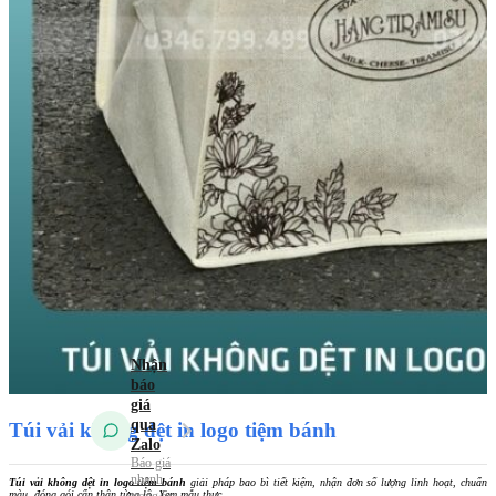
Túi vải
không dệt
Túi vải
Canvas (Túi vải
bố)
Túi vải
đay – Linen
Mẫu Túi Vải 2026
Tin tức
Kiến Thức Túi Vải
Kiến Thức In Túi
Vải
Tuyển dụng
Liên hệ
Túi vải không dệt in logo tiệm bánh
Túi vải không dệt in logo tiệm bánh
giải pháp bao bì tiết kiệm, nhận đơn số lượng linh hoạt, chuẩn
màu, đóng gói cẩn thận từng lô. Xem mẫu thực