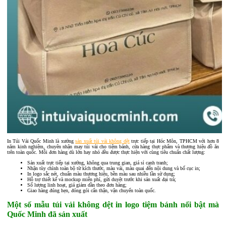
In Túi Vải Quốc Minh là xưởng
sản xuất túi vải không dệt
trực tiếp tại Hóc Môn, TPHCM với hơn 8
năm kinh nghiệm, chuyên nhận may túi vải cho tiệm bánh, cửa hàng thực phẩm và thương hiệu đồ ăn
trên toàn quốc. Mỗi đơn hàng dù lớn hay nhỏ đều được thực hiện với cùng tiêu chuẩn chất lượng:
Sản xuất trực tiếp tại xưởng, không qua trung gian, giá sỉ cạnh tranh;
Nhận tùy chỉnh toàn bộ từ kích thước, màu vải, màu quai đến nội dung và bố cục in;
In logo sắc nét, chuẩn màu thương hiệu, bền màu sau nhiều lần sử dụng;
Hỗ trợ thiết kế và mockup miễn phí, gửi duyệt trước khi sản xuất đại trà;
Số lượng linh hoạt, giá giảm dần theo đơn hàng;
Giao hàng đúng hẹn, đóng gói cẩn thận, vận chuyển toàn quốc.
Một số mẫu túi vải không dệt in logo tiệm bánh nổi bật mà
Quốc Minh đã sản xuất