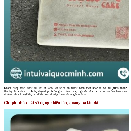
Khách nhận bánh trong túi vải in logo đẹp sẽ có ấn tượng hoàn toàn khác so với túi nilon thông
thường. Mỗi chiếc túi là bộ nhận diện di động – từ tên tiệm, logo đến địa chỉ và hotline đều hiện diện
rõ ràng, chuyên nghiệp, tạo thiện cảm và dễ ghi nhớ thương hiệu hơn.
Chi phí thấp, tái sử dụng nhiều lần, quảng bá lâu dài