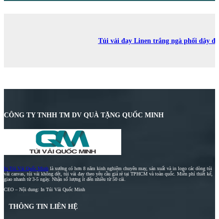
Túi vải đay Linen trắng ngà phối dây đe
CÔNG TY TNHH TM DV QUÀ TẶNG QUỐC MINH
In Túi Vải Quốc Minh
là xưởng có hơn 8 năm kinh nghiệm chuyên may, sản xuất và in logo các dòng túi
vải canvas, túi vải không dệt, túi vải đay theo yêu cầu giá rẻ tại TPHCM và toàn quốc. Miễn phí thiết kế,
giao nhanh từ 3-5 ngày. Nhận số lượng ít đến nhiều từ 50 cái.
CEO – Nội dung: In Túi Vải Quốc Minh
THÔNG TIN LIÊN HỆ