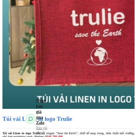
Túi vải
không dệt
Túi vải
Canvas (Túi vải
bố)
Túi vải
đay – Linen
Mẫu Túi Vải 2026
Tin tức
Kiến Thức Túi Vải
Kiến Thức In Túi
Vải
Tuyển dụng
Liên hệ
Túi vải Linen in logo Trulie
Túi vải Linen in logo Trulie
với slogan “Save the Earth”, thiết kế sang trọng, thân thiện môi trường,
phù hợp marketing xanh. Hotline:
0346 799 499