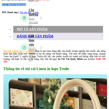
GỌI NHẬN BÁO GIÁ
MÃ:
Danh mục:
Túi vải đay - Linen
MÔ TẢ SẢN PHẨM
ĐÁNH GIÁ SẢN PHẨM
Túi vải Linen in logo Trulie
đang là lựa chọn hàng đầu của nhiều doanh nghiệp khi muốn xây dựng
hình ảnh thân thiện môi trường và tạo ấn tượng với khách hàng. Với màu đỏ thẫm sang trọng, slogan
“save the Earth” ý nghĩa và logo Trulie nổi bật, sản phẩm truyền tải mạnh mẽ thông điệp bảo vệ môi
trường. Để được tư vấn và đặt hàng, hãy liên hệ ngay
In Túi Vải Quốc Minh
qua hotline:
0346 799
499
.
Thông tin về túi vải Linen in logo Trulie