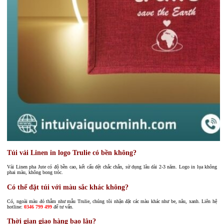
Túi vải Linen in logo Trulie có bền không?
Vải Linen pha Jute có độ bền cao, kết cấu dệt chắc chắn, sử dụng lâu dài 2-3 năm. Logo in lụa không
phai màu, không bong tróc.
Có thể đặt túi với màu sắc khác không?
Có, ngoài màu đỏ thẫm như mẫu Trulie, chúng tôi nhận đặt các màu khác như be, nâu, xanh. Liên hệ
hotline:
0346 799 499
để tư vấn.
Thời gian giao hàng bao lâu?