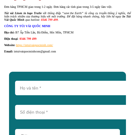
Đơn hàng TPHCM giao trong 1-2 ngày. Đơn hàng các tỉnh giao trong 3-5 ngày làm việc.
Túi vải Linen in logo Trulie
với thông điệp “save the Earth” là công cụ truyền thông ý nghĩa, thể
hiện trách nhiệm của thương hiệu với môi trường. Để đặt hàng nhanh chóng, hãy liên hệ ngay
In Túi
Vải Quốc Minh
qua hotline:
0346 799 499
.
CÔNG TY TÚI VẢI QUỐC MINH
Địa chỉ:
B7 Ấp Tiền Lân, Bà Điểm, Hóc Môn, TPHCM
Điện thoại
:
0346 799 499
Website:
https://intuivaiquocminh.com/
Email:
intuivaiquocminhcom@gmail.com