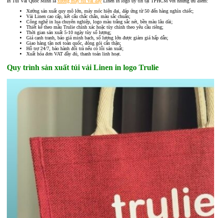
In Túi Vải Quốc Minh là
xưởng may túi vải đay
Linen in logo uy tín tại TPHCM với những ưu điểm:
Xưởng sản xuất quy mô lớn, máy móc hiện đại, đáp ứng từ 50 đến hàng nghìn chiếc;
Vải Linen cao cấp, kết cấu chắc chắn, màu sắc chuẩn;
Công nghệ in lụa chuyên nghiệp, logo màu trắng sắc nét, bền màu lâu dài;
Thiết kế theo mẫu Trulie chính xác hoặc tùy chỉnh theo yêu cầu riêng;
Thời gian sản xuất 5-10 ngày tùy số lượng;
Giá cạnh tranh, báo giá minh bạch, số lượng lớn được giảm giá hấp dẫn;
Giao hàng tận nơi toàn quốc, đóng gói cẩn thận;
Hỗ trợ 24/7, bảo hành đổi trả nếu có lỗi sản xuất;
Xuất hóa đơn VAT đầy đủ, thanh toán linh hoạt.
Quy trình sản xuất túi vải Linen in logo Trulie