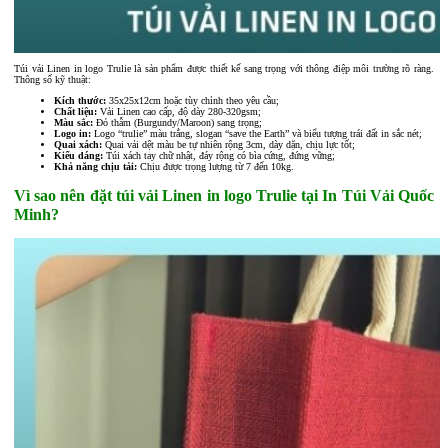
Túi vải Linen in logo Trulie là sản phẩm được thiết kế sang trọng với thông điệp môi trường rõ ràng.
Thông số kỹ thuật:
Kích thước:
35x25x12cm hoặc tùy chỉnh theo yêu cầu;
Chất liệu:
Vải Linen cao cấp, độ dày 280-320gsm;
Màu sắc:
Đỏ thẫm (Burgundy/Maroon) sang trọng;
Logo in:
Logo “trulie” màu trắng, slogan “save the Earth” và biểu tượng trái đất in sắc nét;
Quai xách:
Quai vải dệt màu be tự nhiên rộng 3cm, dày dặn, chịu lực tốt;
Kiểu dáng:
Túi xách tay chữ nhật, đáy rộng có bìa cứng, đứng vững;
Khả năng chịu tải:
Chịu được trọng lượng từ 7 đến 10kg.
Vì sao nên đặt túi vải Linen in logo Trulie tại In Túi Vải Quốc
Minh?