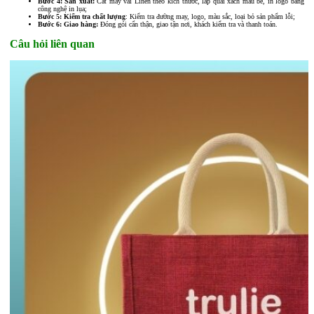
Bước 4: Sản xuất:
Cắt may vải Linen theo kích thước, lắp quai xách màu be, in logo bằng
công nghệ in lụa;
Bước 5: Kiểm tra chất lượng
: Kiểm tra đường may, logo, màu sắc, loại bỏ sản phẩm lỗi;
Bước 6: Giao hàng:
Đóng gói cẩn thận, giao tận nơi, khách kiểm tra và thanh toán.
Câu hỏi liên quan