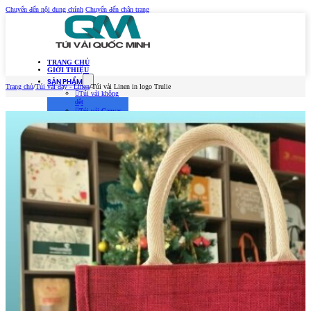
Chuyển đến nội dung chính
Chuyển đến chân trang
TRANG CHỦ
GIỚI THIỆU
SẢN PHẨM
Trang chủ
/
Túi vải đay - Linen
/
Túi vải Linen in logo Trulie
Túi vải không
dệt
Túi vải Canvas
(Túi vải bố)
Túi vải đay –
Linen
Túi vải dù
Túi vải thời
trang
MẪU TÚI VẢI 2026
TIN TỨC
Kiến Thức Túi Vải
Kiến Thức In Túi
Vải
Tuyển dụng
LIÊN HỆ
Trang chủ
Giới thiệu