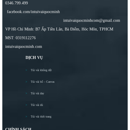
0346.799.499
facebook.com/intuivaiquocminh
intuivaiquocminhcom@gmail.com
VP Hồ Chí Minh: B7 Ấp Tiền Lân, Bà Điểm, Hóc Môn, TPHCM
MST: 0319112276
intuivaiquocminh.com
DỊCH VỤ
Túi vải không dệt
Túi vải bố – Canvas
Túi vải đay
Túi vải dù
Túi vải thời trang
CHÍNH SÁCH