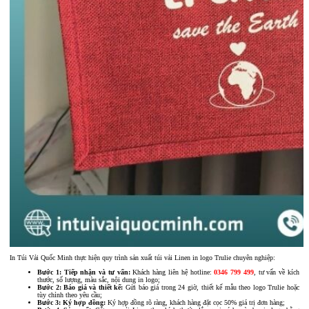
In Túi Vải Quốc Minh thực hiện quy trình sản xuất túi vải Linen in logo Trulie chuyên nghiệp:
Bước 1: Tiếp nhận và tư vấn:
Khách hàng liên hệ hotline:
0346 799 499
, tư vấn về kích
thước, số lượng, màu sắc, nội dung in logo;
Bước 2: Báo giá và thiết kế:
Gửi báo giá trong 24 giờ, thiết kế mẫu theo logo Trulie hoặc
tùy chỉnh theo yêu cầu;
Bước 3: Ký hợp đồng:
Ký hợp đồng rõ ràng, khách hàng đặt cọc 50% giá trị đơn hàng;