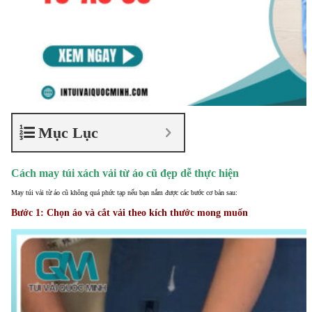
Mục Lục
Cách may túi xách vải từ áo cũ đẹp dễ thực hiện
May túi vải từ áo cũ không quá phức tạp nếu bạn nắm được các bước cơ bản sau:
Bước 1: Chọn áo và cắt vải theo kích thước mong muốn