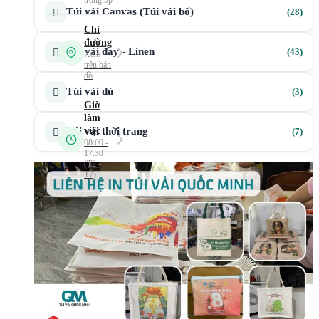
28
Túi vải Canvas (Túi vải bố)
28
sản
phẩ
43
Túi vải đay - Linen
43
sản
phẩ
3
Túi vải dù
3
sản
phẩ
7
Túi vải thời trang
7
sản
phẩ