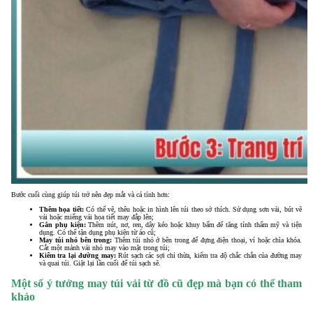
Bước cuối cùng giúp túi trở nên đẹp mắt và cá tính hơn:
Thêm họa tiết:
Có thể vẽ, thêu hoặc in hình lên túi theo sở thích. Sử dụng sơn vải, bút vẽ
vải hoặc miếng vải họa tiết may đắp lên;
Gắn phụ kiện:
Thêm nút, nơ, ren, dây kéo hoặc khuy bấm để tăng tính thẩm mỹ và tiện
dụng. Có thể tận dụng phụ kiện từ áo cũ;
May túi nhỏ bên trong:
Thêm túi nhỏ ở bên trong để đựng điện thoại, ví hoặc chìa khóa.
Cắt một mảnh vải nhỏ may vào mặt trong túi;
Kiểm tra lại đường may:
Rút sạch các sợi chỉ thừa, kiểm tra độ chắc chắn của đường may
và quai túi. Giặt lại lần cuối để túi sạch sẽ.
Một số ý tưởng may túi vải từ đồ cũ đẹp mà bạn có thể tham
khảo