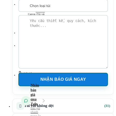
Túi vải
không dệt
Túi vải
Canvas (Túi vải
bố)
Túi vải
đay – Linen
Mẫu Túi Vải 2026
Tin tức
Kiến Thức Túi Vải
Kiến Thức In Túi
Vải
Tuyển dụng
Liên hệ
31
Túi vải không dệt
31
sản
phẩ