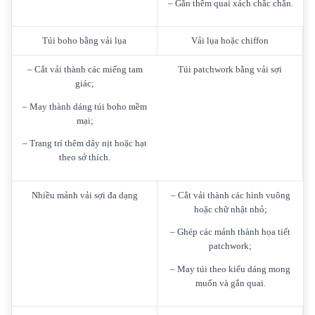
– Gắn thêm quai xách chắc chắn.
Túi boho bằng vải lụa
Vải lụa hoặc chiffon
– Cắt vải thành các miếng tam
Túi patchwork bằng vải sợi
giác;
– May thành dáng túi boho mềm
mại;
– Trang trí thêm dây nịt hoặc hạt
theo sở thích.
Nhiều mảnh vải sợi đa dạng
– Cắt vải thành các hình vuông
hoặc chữ nhật nhỏ;
– Ghép các mảnh thành họa tiết
patchwork;
– May túi theo kiểu dáng mong
muốn và gắn quai.