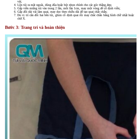
vải;
Lộn túi ra mặt ngoài, dùng đũa hoặc bút nhọn chỉnh cho các góc thẳng đẹp;
Gấp viền miệng túi vào trong 2 lần, mỗi lần 1cm, may một vòng để cố định viền;
Gấp đôi dải vải làm quai, may dọc theo chiều dài để tạo quai chắc chắn;
Đo vị trí cân đối hai bên túi, ghim cố định quai rồi may chắc chắn bằng hình chữ nhật hoặc
chữ X.
Bước 3: Trang trí và hoàn thiện