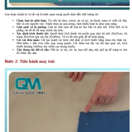
Giai đoạn chuẩn bị và cắt vải là bước quan trọng quyết định đến chất lượng túi:
Chọn loại áo phù hợp:
Ưu tiên áo thun cotton, áo sơ mi, áo khoác jeans có chất vải dày,
bền và còn nguyên vẹn. Tránh chọn áo quá mỏng, rách nhiều hoặc bị phai màu nặng;
Giặt sạch và là phẳng:
Giặt áo thật sạch để loại bỏ bụi bẩn và mùi hôi. Phơi khô và là
phẳng vải để dễ cắt may chính xác hơn;
Xác định kích thước túi:
Quyết định kích thước túi muốn may như túi nhỏ 20x25cm, túi
trung 30x35cm hay túi lớn 35x40cm. Vẽ sơ đồ trên giấy để dễ hình dung;
Cắt vải theo mẫu:
Cắt hai mảnh vải hình chữ nhật có kích thước bằng nhau cho thân túi.
Nhớ thêm 1 đến 2cm viền may xung quanh. Cắt thêm hai dải vải dài làm quai túi, kích
thước khoảng 5x60cm tùy chiều cao mong muốn;
Tận dụng chi tiết có sẵn:
Nếu áo có túi, cúc áo, họa tiết đẹp, hãy giữ lại để trang trí cho
túi thêm độc đáo.
Bước 2: Tiến hành may ttúi