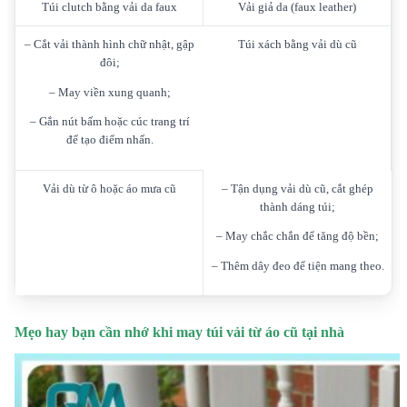
Túi clutch bằng vải da faux
Vải giả da (faux leather)
– Cắt vải thành hình chữ nhật, gập
Túi xách bằng vải dù cũ
đôi;
– May viền xung quanh;
– Gắn nút bấm hoặc cúc trang trí
để tạo điểm nhấn.
Vải dù từ ô hoặc áo mưa cũ
– Tận dụng vải dù cũ, cắt ghép
thành dáng túi;
– May chắc chắn để tăng độ bền;
– Thêm dây đeo để tiện mang theo.
Mẹo hay bạn cần nhớ khi may túi vải từ áo cũ tại nhà