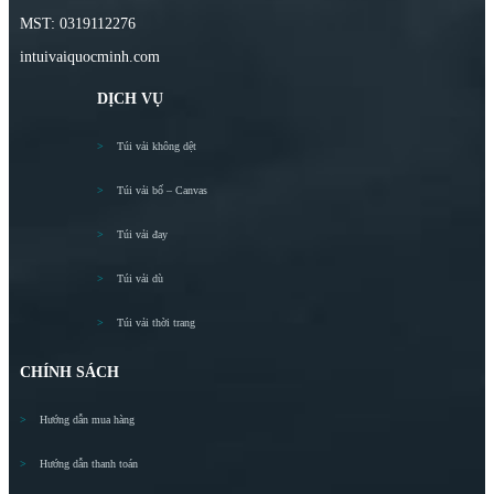
MST: 0319112276
intuivaiquocminh.com
DỊCH VỤ
Túi vải không dệt
Túi vải bố – Canvas
Túi vải đay
Túi vải dù
Túi vải thời trang
CHÍNH SÁCH
Hướng dẫn mua hàng
Hướng dẫn thanh toán