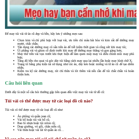
Để may túi vải từ áo cũ đẹp và bền, hãy lưu ý những mẹo sau:
Chọn kim và chỉ phù hợp với loại vải, ưu tiên chỉ màu hài hòa và kim sắc để đường may
mượt, chắc chắn;
Tận dụng các đường may có sẵn trên áo để tiết kiệm thời gian và công sức khi may túi;
Ủi phẳng vải và ghim cố định trước khi may để đường may thẳng và gọn gàng hơn;
May thử trên vải vụn trước khi thực hiện để làm quen máy may và điều chỉnh mũi may phù
hợp;
Tăng độ bền cho quai và góc đáy túi bằng cách may qua lại nhiều lần hoặc may hình chữ X;
Trang trí bằng phụ kiện tái sử dụng như cúc áo, dây kéo hoặc miếng vá từ áo cũ để tạo điểm
nhấn;
Kiểm tra kỹ các đường may, rút chỉ thừa và lót thêm vải nếu cần để túi chắc chắn và hoàn
thiện hơn.
Câu hỏi liên quan
Dưới đây là một số câu hỏi thường gặp liên quan đến việc may túi vải từ đồ cũ:
Túi vải có thể được may từ các loại đồ cũ nào?
Túi vải có thể được may từ các loại đồ cũ như:
Áo phông và quần jean cũ;
Vải bố hoặc túi vải bố cũ;
Bao bì nhựa hoặc túi nilon cũ;
Drap giường, vỏ gối, chăn mền cũ;
Vải thừa hoặc vải lát từ quần áo cũ…
Vì sao nên may túi vải tái chế từ quần áo cũ?