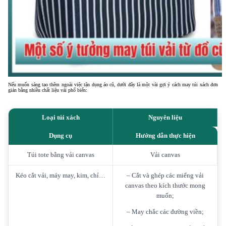
Nếu muốn sáng tạo thêm ngoài việc tận dụng áo cũ, dưới đây là một vài gợi ý cách may túi xách đơn
giản bằng nhiều chất liệu vải phổ biến:
Loại túi xách
Nguyên liệu
Dụng cụ
Hướng dẫn thực hiện
Túi tote bằng vải canvas
Vải canvas
Kéo cắt vải, máy may, kim, chỉ…
– Cắt và ghép các miếng vải
canvas theo kích thước mong
muốn;
– May chắc các đường viền;