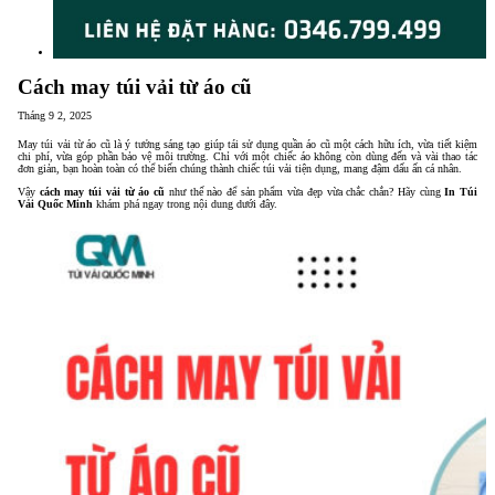
Cách may túi vải từ áo cũ
Tháng 9 2, 2025
May túi vải từ áo cũ là ý tưởng sáng tạo giúp tái sử dụng quần áo cũ một cách hữu ích, vừa tiết kiệm
chi phí, vừa góp phần bảo vệ môi trường. Chỉ với một chiếc áo không còn dùng đến và vài thao tác
đơn giản, bạn hoàn toàn có thể biến chúng thành chiếc túi vải tiện dụng, mang đậm dấu ấn cá nhân.
Vậy
cách may túi vải từ áo cũ
như thế nào để sản phẩm vừa đẹp vừa chắc chắn? Hãy cùng
In Túi
Vải Quốc Minh
khám phá ngay trong nội dung dưới đây.