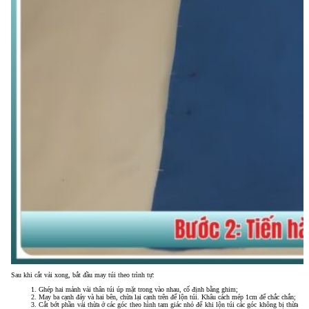
Sau khi cắt vải xong, bắt đầu may túi theo trình tự:
Ghép hai mảnh vải thân túi úp mặt trong vào nhau, cố định bằng ghim;
May ba cạnh đáy và hai bên, chừa lại cạnh trên để lộn túi. Khâu cách mép 1cm để chắc chắn;
Cắt bớt phần vải thừa ở các góc theo hình tam giác nhỏ để khi lộn túi các góc không bị thừa