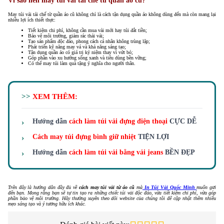
May túi vải tái chế từ quần áo cũ không chỉ là cách tận dụng quần áo không dùng đến mà còn mang lại
nhiều lợi ích thiết thực:
Tiết kiệm chi phí, không cần mua vải mới hay túi đắt tiền;
Bảo vệ môi trường, giảm rác thải vải;
Tạo sản phẩm độc đáo, phong cách cá nhân không trùng lặp;
Phát triển kỹ năng may vá và khả năng sáng tạo;
Tận dụng quần áo có giá trị kỷ niệm thay vì vứt bỏ;
Góp phần vào xu hướng sống xanh và tiêu dùng bền vững;
Có thể may túi làm quà tặng ý nghĩa cho người thân.
>>
XEM THÊM:
Hướng dẫn
cách làm túi vải đựng điện thoại
CỰC DỄ
Cách may túi đựng bình giữ nhiệt
TIỆN LỢI
Hướng dẫn
cách làm túi vải bằng vải jeans
BỀN ĐẸP
Trên đây là hướng dẫn đầy đủ về
cách may túi vải từ áo cũ
mà
In Túi Vải Quốc Minh
muốn gửi
đến bạn. Mong rằng bạn sẽ tự tin tạo ra những chiếc túi vải độc đáo, vừa tiết kiệm chi phí, vừa góp
phần bảo vệ môi trường. Hãy thường xuyên theo dõi website của chúng tôi để cập nhật thêm nhiều
mẹo sáng tạo và ý tưởng hữu ích khác.