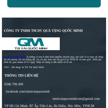
CÔNG TY TNHH TM DV QUÀ TẶNG QUỐC MINH
In Túi Vải Quốc Minh
là xưởng có hơn 8 năm kinh nghiệm chuyên may, sản xuất và in logo các dòng
túi vải canvas, túi vải không dệt, túi vải đay theo yêu cầu giá rẻ tại TPHCM và toàn quốc. Miễn phí
thiết kế, giao nhanh từ 3-5 ngày. Nhận số lượng ít đến nhiều từ 50 cái.
CEO – Nội dung: In Túi Vải Quốc Minh
THÔNG TIN LIÊN HỆ
0346.799.499
facebook.com/intuivaiquocminh
intuivaiquocminhcom@gmail.com
VP Hồ Chí Minh: B7 Ấp Tiền Lân, Bà Điểm, Hóc Môn, TPHCM