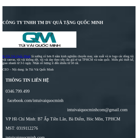
CÔNG TY TNHH TM DV QUÀ TẶNG QUỐC MINH
In Túi Vải Quốc Minh
là xưởng có hơn 8 năm kinh nghiệm chuyên may, sản xuất và in logo các dòng túi
vải canvas, túi vải không dệt, túi vải đay theo yêu cầu giá rẻ tại TPHCM và toàn quốc. Miễn phí thiết kế,
giao nhanh từ 3-5 ngày. Nhận số lượng ít đến nhiều từ 50 cái.
CEO – Nội dung: In Túi Vải Quốc Minh
THÔNG TIN LIÊN HỆ
0346.799.499
facebook.com/intuivaiquocminh
intuivaiquocminhcom@gmail.com
VP Hồ Chí Minh: B7 Ấp Tiền Lân, Bà Điểm, Hóc Môn, TPHCM
MST: 0319112276
intuivaiquocminh.com