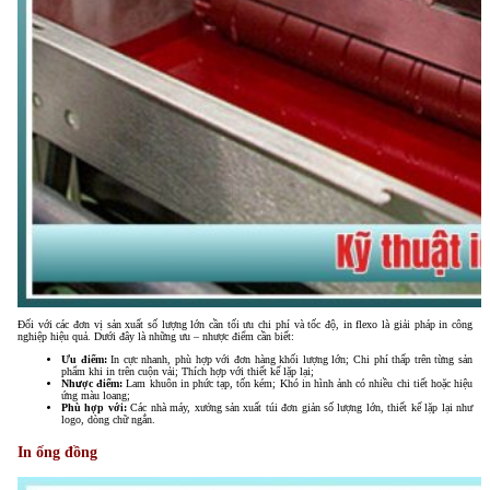
Đối với các đơn vị sản xuất số lượng lớn cần tối ưu chi phí và tốc độ, in flexo là giải pháp in công
nghiệp hiệu quả. Dưới đây là những ưu – nhược điểm cần biết:
Ưu điểm:
In cực nhanh, phù hợp với đơn hàng khối lượng lớn; Chi phí thấp trên từng sản
phẩm khi in trên cuộn vải; Thích hợp với thiết kế lặp lại;
Nhược điểm:
Lam khuôn in phức tạp, tốn kém; Khó in hình ảnh có nhiều chi tiết hoặc hiệu
ứng màu loang;
Phù hợp với:
Các nhà máy, xưởng sản xuất túi đơn giản số lượng lớn, thiết kế lặp lại như
logo, dòng chữ ngắn.
In ống đồng