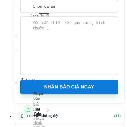
Túi vải
không dệt
Túi vải
Canvas (Túi vải
bố)
Túi vải
đay – Linen
Mẫu Túi Vải 2026
Tin tức
Kiến Thức Túi Vải
Kiến Thức In Túi
Vải
Tuyển dụng
Liên hệ
31
Túi vải không dệt
31
sản
phẩ