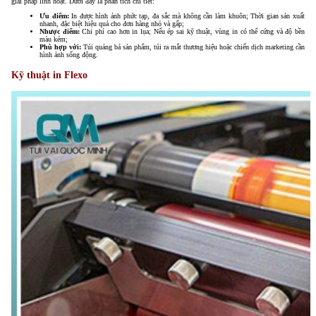
giải pháp linh hoạt. Dưới đây là phân tích chi tiết:
Ưu điểm:
In được hình ảnh phức tạp, đa sắc mà không cần làm khuôn; Thời gian sản xuất
nhanh, đặc biệt hiệu quả cho đơn hàng nhỏ và gấp;
Nhược điểm:
Chi phí cao hơn in lụa; Nếu ép sai kỹ thuật, vùng in có thể cứng và độ bền
màu kém;
Phù hợp với:
Túi quảng bá sản phẩm, túi ra mắt thương hiệu hoặc chiến dịch marketing cần
hình ảnh sống động.
Kỹ thuật in Flexo