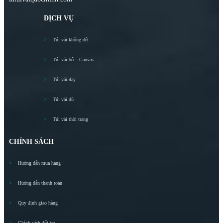
DỊCH VỤ
Túi vải không dệt
Túi vải bố – Canvas
Túi vải đay
Túi vải dù
Túi vải thời trang
CHÍNH SÁCH
Hướng dẫn mua hàng
Hướng dẫn thanh toán
Quy định giao hàng
Chính sách đổi trả