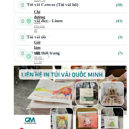
28
Túi vải Canvas (Túi vải bố)
28
sản
phẩ
43
Túi vải đay - Linen
43
sản
phẩ
3
Túi vải dù
3
sản
phẩ
7
Túi vải thời trang
7
sản
phẩ