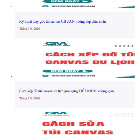
Kỹ thuật may góc túi canvas CHUẨN vuông đẹp chắc chắn
Tháng 7 9, 2026
Cách xếp đồ túi canvas du lịch gọn gàng TIẾT KIỆM không gian
Tháng 7 9, 2026