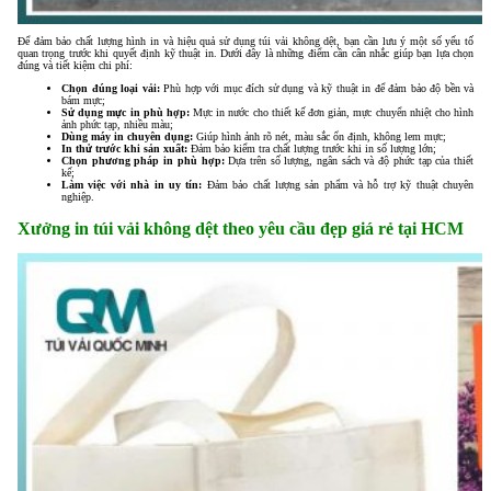
Để đảm bảo chất lượng hình in và hiệu quả sử dụng túi vải không dệt, bạn cần lưu ý một số yếu tố
quan trọng trước khi quyết định kỹ thuật in. Dưới đây là những điểm cần cân nhắc giúp bạn lựa chọn
đúng và tiết kiệm chi phí:
Chọn đúng loại vải:
Phù hợp với mục đích sử dụng và kỹ thuật in để đảm bảo độ bền và
bám mực;
Sử dụng mực in phù hợp:
Mực in nước cho thiết kế đơn giản, mực chuyển nhiệt cho hình
ảnh phức tạp, nhiều màu;
Dùng máy in chuyên dụng:
Giúp hình ảnh rõ nét, màu sắc ổn định, không lem mực;
In thử trước khi sản xuất:
Đảm bảo kiểm tra chất lượng trước khi in số lượng lớn;
Chọn phương pháp in phù hợp:
Dựa trên số lượng, ngân sách và độ phức tạp của thiết
kế;
Làm việc với nhà in uy tín:
Đảm bảo chất lượng sản phẩm và hỗ trợ kỹ thuật chuyên
nghiệp.
Xưởng in túi vải không dệt theo yêu cầu đẹp giá rẻ tại HCM