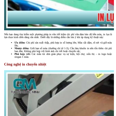
Nếu bạn đang tìm kiếm một phương pháp in vừa tiết kiệm chi phí vừa đảm bảo độ bền màu, in lụa là
lựa chọn kinh điển đáng cân nhắc. Dưới đây là những điểm cần lưu ý khi áp dụng kỹ thuật này:
Ưu điểm:
Chi phí sản xuất thấp, phù hợp in số lượng lớn; Màu sắc đậm, rõ nét và giữ màu
lâu;
Nhược điểm:
Giới hạn số màu (thường chỉ từ 1-3); Cần làm khuôn in nên tốn thêm chi phí
ban đầu; Không phù hợp với hình ảnh chi tiết hoặc chuyển sắc;
Phù hợp với:
Các mẫu túi đơn giản phục vụ sự kiện, hội chợ, siêu thị – in logo hoặc
slogan 1 màu.
Công nghệ in chuyển nhiệt