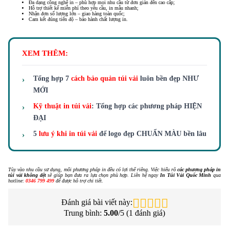
Đa dạng công nghệ in – phù hợp mọi nhu cầu từ đơn giản đến cao cấp;
Hỗ trợ thiết kế miễn phí theo yêu cầu, in mẫu nhanh;
Nhận đơn số lượng lớn – giao hàng toàn quốc;
Cam kết đúng tiến độ – bảo hành chất lượng in.
XEM THÊM:
Tổng hợp 7
cách bảo quản túi vải
luôn bền đẹp NHƯ
MỚI
Kỹ thuật in túi vải
: Tổng hợp các phương pháp HIỆN
ĐẠI
5
lưu ý khi in túi vải
để logo đẹp CHUẨN MÀU bền lâu
Tùy vào nhu cầu sử dụng, mỗi phương pháp in đều có lợi thế riêng. Việc hiểu rõ
các phương pháp in
túi vải không dệt
sẽ giúp bạn đưa ra lựa chọn phù hợp. Liên hệ ngay
In Túi Vải Quốc Minh
qua
hotline:
0346 799 499
để được hỗ trợ chi tiết.
Đánh giá bài viết này:
Trung bình:
5.00
/5 (
1
đánh giá)