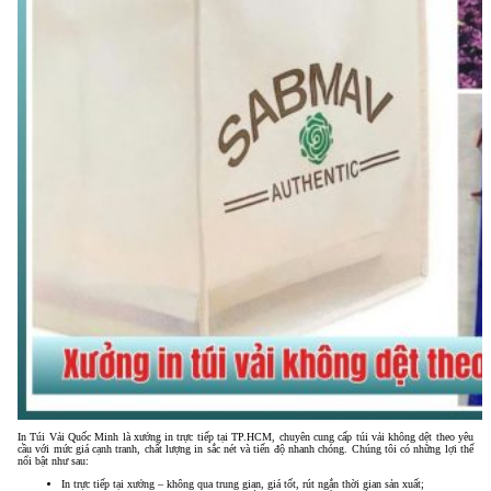
In Túi Vải Quốc Minh là xưởng in trực tiếp tại TP.HCM, chuyên cung cấp túi vải không dệt theo yêu
cầu với mức giá cạnh tranh, chất lượng in sắc nét và tiến độ nhanh chóng. Chúng tôi có những lợi thế
nổi bật như sau:
In trực tiếp tại xưởng – không qua trung gian, giá tốt, rút ngắn thời gian sản xuất;