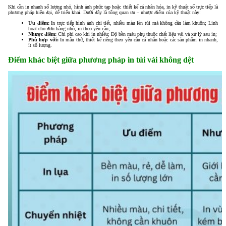
Khi cần in nhanh số lượng nhỏ, hình ảnh phức tạp hoặc thiết kế cá nhân hóa, in kỹ thuật số trực tiếp là
phương pháp hiện đại, dễ triển khai. Dưới đây là tổng quan ưu – nhược điểm của kỹ thuật này:
Ưu điểm:
In trực tiếp hình ảnh chi tiết, nhiều màu lên túi mà không cần làm khuôn; Linh
hoạt cho đơn hàng nhỏ, in theo yêu cầu;
Nhược điểm:
Chi phí cao khi in nhiều; Độ bền màu phụ thuộc chất liệu vải và xử lý sau in;
Phù hợp với:
In mẫu thử, thiết kế riêng theo yêu cầu cá nhân hoặc các sản phẩm in nhanh,
ít số lượng.
Điểm khác biệt giữa phương pháp in túi vải không dệt