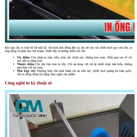
Khi bạn cần in toàn bộ bề mặt túi với hình ảnh đồng đều và sắc nét cho các chiến dịch quy mô lớn, in
ống đồng sẽ phát huy thế mạnh. Dưới đây là những điểm nổi bật:
Ưu điểm:
Cho phép in tràn viền, màu sắc chính xác, không lem mực; Hiệu quả cao về chi
phí nếu in hàng loạt;
Nhược điểm:
Chi phí làm trục in lớn; Chỉ áp dụng với túi ép nhiệt hoặc dán biên, không
phù hợp với túi may;
Phù hợp với:
Thương hiệu lớn phát hành túi tại siêu thị, chiến dịch quảng bá toàn quốc,
cần in đồng đồng bộ hàng chục ngàn sản phẩm.
Công nghệ in kỹ thuật số