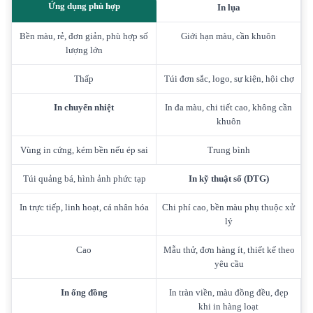
Ứng dụng phù hợp
In lụa
Bền màu, rẻ, đơn giản, phù hợp số
Giới hạn màu, cần khuôn
lượng lớn
Thấp
Túi đơn sắc, logo, sự kiện, hội chợ
In chuyển nhiệt
In đa màu, chi tiết cao, không cần
khuôn
Vùng in cứng, kém bền nếu ép sai
Trung bình
Túi quảng bá, hình ảnh phức tạp
In kỹ thuật số (DTG)
In trực tiếp, linh hoạt, cá nhân hóa
Chi phí cao, bền màu phụ thuộc xử
lý
Cao
Mẫu thử, đơn hàng ít, thiết kế theo
yêu cầu
In ống đồng
In tràn viền, màu đồng đều, đẹp
khi in hàng loạt