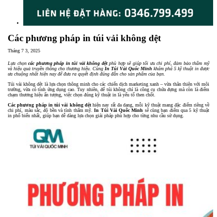
Các phương pháp in túi vải không dệt
Tháng 7 3, 2025
Lựa chọn
các phương pháp in túi vải không dệt
phù hợp sẽ giúp tối ưu chi phí, đảm bảo thẩm mỹ
và hiệu quả truyền thông cho thương hiệu. Cùng
In Túi Vải Quốc Minh
khám phá 5 kỹ thuật in được
ưa chuộng nhất hiện nay để đưa ra quyết định đúng đắn cho sản phẩm của bạn.
Túi vải không dệt là lựa chọn thông minh cho các chiến dịch marketing xanh – vừa thân thiện với môi
trường, vừa có tính ứng dụng cao. Tuy nhiên, để túi không chỉ là công cụ chứa đựng mà còn là điểm
chạm thương hiệu ấn tượng, việc chọn đúng kỹ thuật in là yếu tố then chốt.
Các phương pháp in túi vải không dệt
hiện nay rất đa dạng, mỗi kỹ thuật mang đặc điểm riêng về
chi phí, màu sắc, độ bền và tính thẩm mỹ.
In Túi Vải Quốc Minh
sẽ cùng bạn điểm qua 5 kỹ thuật
in phổ biến nhất, giúp bạn dễ dàng lựa chọn giải pháp phù hợp cho từng nhu cầu sử dụng.