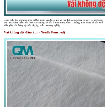
Công nghệ trải sợi trong môi trường nước, sau đó ép khô và liên kết tạo nên loại vải này. Bề mặt mềm
mại, khả năng thấm hút nước cao nhưng độ bền ở mức trung bình. Thường được dùng để sản xuất
khăn giấy ướt, băng vệ sinh, tã giấy, khăn lau công nghiệp.
Vải không dệt đâm kim (Needle Punched)