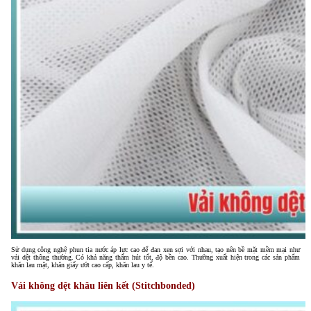
Sử dụng công nghệ phun tia nước áp lực cao để đan xen sợi với nhau, tạo nên bề mặt mềm mại như
vải dệt thông thường. Có khả năng thấm hút tốt, độ bền cao. Thường xuất hiện trong các sản phẩm
khăn lau mặt, khăn giấy ướt cao cấp, khăn lau y tế.
Vải không dệt khâu liên kết (Stitchbonded)