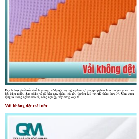
Đây là loại phổ biến nhất hiện nay, sử dụng công nghệ phun sợi polypropylene hoặc polyester rồi liên
kết bằng nhiệt. Sản phẩm có độ bền cao, thấm hút tốt, thoáng khí với giá thành hợp lý. Ứng dụng
rộng rãi trong ngành bao bì, nông nghiệp, xây dựng và y tế.
Vải không dệt trải ướt