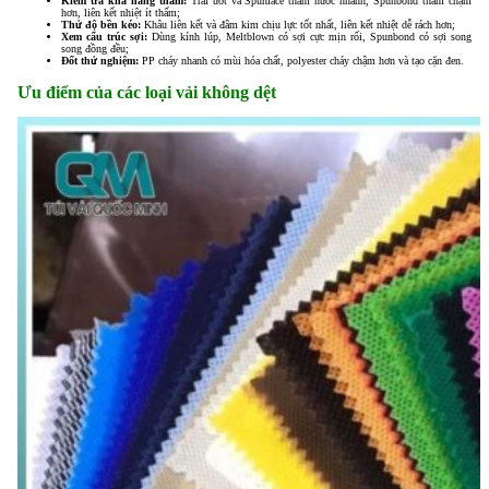
Kiểm tra khả năng thấm:
Trải ướt và Spunlace thấm nước nhanh, Spunbond thấm chậm
hơn, liên kết nhiệt ít thấm;
Thử độ bền kéo:
Khâu liên kết và đâm kim chịu lực tốt nhất, liên kết nhiệt dễ rách hơn;
Xem cấu trúc sợi:
Dùng kính lúp, Meltblown có sợi cực mịn rối, Spunbond có sợi song
song đồng đều;
Đốt thử nghiệm:
PP cháy nhanh có mùi hóa chất, polyester cháy chậm hơn và tạo cặn đen.
Ưu điểm của các loại vải không dệt