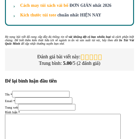
Cách may túi xách vải bố
ĐƠN GIẢN nhất 2026
Kích thước túi tote
chuẩn nhất HIỆN NAY
Hy vọng bài viết đã cung cấp đầy đủ thông tin về
vải không dệt có bao nhiêu loại
và cách phân biệt
chúng. Để biết thêm kiến thức hữu ích về ngành in ấn và sản xuất túi vải, hãy theo dõi
In Túi Vải
Quốc Minh
để cập nhật thường xuyên bạn nhé.
Đánh giá bài viết này:
Trung bình:
5.00
/5 (
2
đánh giá)
Để lại bình luận đầu tiên
Tên *
Email *
Trang web
Bình luận
*