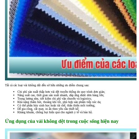
Tất cả các loại vải không dệt đều sở hữu những ưu điểm chung sau:
Chi phí sản xuất thấp hơn vải dệt truyền thống do quy trình đơn giản;
Năng suất cao, thời gian sản xuất nhanh, đáp ứng được đơn hàng lớn;
Trọng lượng nhẹ, tiết kiệm chi phí vận chuyển và logistics;
Khả năng thấm hút, thoáng khí tốt, phù hợp sản phẩm tiếp xúc da;
Có thể phân hủy sinh học hoặc tái chế, thân thiện môi trường;
Dễ gia công, cắt may, in ấn theo yêu cầu thiết kế;
Kháng khuẩn, chống bụi hiệu quả cho ngành y tế và bảo hộ.
Ứng dụng của vải không dệt trong cuộc sống hiện nay