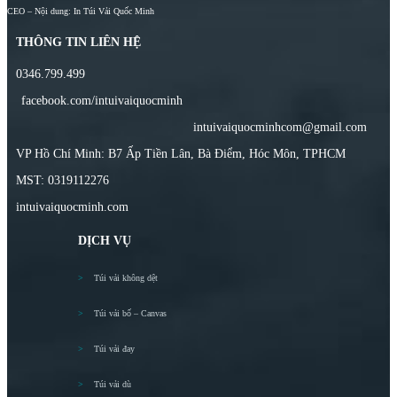
CEO – Nội dung: In Túi Vải Quốc Minh
THÔNG TIN LIÊN HỆ
0346.799.499
facebook.com/intuivaiquocminh
intuivaiquocminhcom@gmail.com
VP Hồ Chí Minh: B7 Ấp Tiền Lân, Bà Điểm, Hóc Môn, TPHCM
MST: 0319112276
intuivaiquocminh.com
DỊCH VỤ
Túi vải không dệt
Túi vải bố – Canvas
Túi vải đay
Túi vải dù