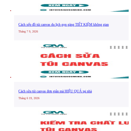
Cách xếp đồ túi canvas du lịch gọn gàng TIẾT KIỆM không gian
Tháng 7 9, 2026
Cách sửa túi canvas đơn giản mà HIỆU QUẢ tại nhà
Tháng 6 19, 2026