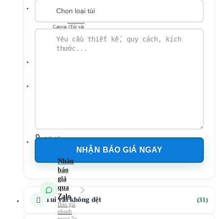
Túi vải
không dệt
Túi vải
Canvas (Túi vải
bố)
Túi vải
đay – Linen
Mẫu Túi Vải 2026
Tin tức
Kiến Thức Túi Vải
Kiến Thức In Túi
Vải
Tuyển dụng
Liên hệ
31
Túi vải không dệt
31
sản
phẩ