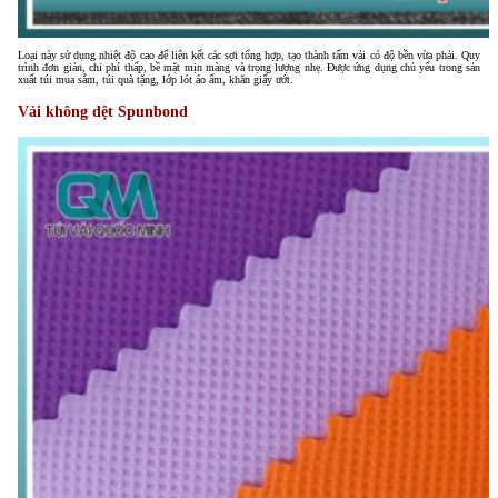
Loại này sử dụng nhiệt độ cao để liên kết các sợi tổng hợp, tạo thành tấm vải có độ bền vừa phải. Quy
trình đơn giản, chi phí thấp, bề mặt mịn màng và trọng lượng nhẹ. Được ứng dụng chủ yếu trong sản
xuất túi mua sắm, túi quà tặng, lớp lót áo ấm, khăn giấy ướt.
Vải không dệt Spunbond