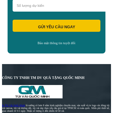
GỬI YÊU CẦU NGAY
Bảo mật thông tin tuyệt đối
CÔNG TY TNHH TM DV QUÀ TẶNG QUỐC MINH
In Túi Vải Quốc Minh
là xưởng có hơn 8 năm kinh nghiệm chuyên may, sản xuất và in logo các dòng túi
vải canvas, túi vải không dệt, túi vải đay theo yêu cầu giá rẻ tại TPHCM và toàn quốc. Miễn phí thiết kế,
giao nhanh từ 3-5 ngày. Nhận số lượng ít đến nhiều từ 50 cái.