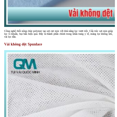
Công nghệ thổi nóng chảy polymer tạo sợi cực mịn với khả năng lọc vượt trội. Cấu trúc sợi mịn giúp
lọc vi khuẩn, bụi bẩn hiệu quả. Đây là thành phần chính trong khẩu trang y tế, màng lọc không khí,
vải lọc dầu.
Vải không dệt Spunlace