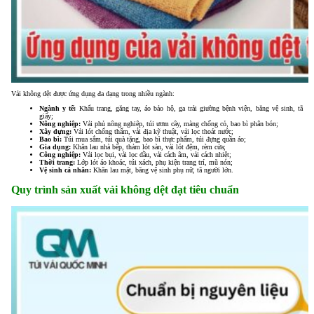
Vải không dệt được ứng dụng đa dạng trong nhiều ngành:
Ngành y tế:
Khẩu trang, găng tay, áo bảo hộ, ga trải giường bệnh viện, băng vệ sinh, tã
giấy;
Nông nghiệp:
Vải phủ nông nghiệp, túi ươm cây, màng chống cỏ, bao bì phân bón;
Xây dựng:
Vải lót chống thấm, vải địa kỹ thuật, vải lọc thoát nước;
Bao bì:
Túi mua sắm, túi quà tặng, bao bì thực phẩm, túi đựng quần áo;
Gia dụng:
Khăn lau nhà bếp, thảm lót sàn, vải lót đệm, rèm cửa;
Công nghiệp:
Vải lọc bụi, vải lọc dầu, vải cách âm, vải cách nhiệt;
Thời trang:
Lớp lót áo khoác, túi xách, phụ kiện trang trí, mũ nón;
Vệ sinh cá nhân:
Khăn lau mặt, băng vệ sinh phụ nữ, tã người lớn.
Quy trình sản xuất vải không dệt đạt tiêu chuẩn