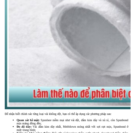
Để nhận biết chính xác từng loại vải không dệt, bạn có thể áp dụng các phương pháp sau:
Quan sát bề mặt:
Spunlace mềm mại như vải dệt, đâm kim dày và xù xì, còn Spunbond
mịn màng đồng đều;
Đo độ dày:
Vải đâm kim dày nhất, Meltblown mỏng nhất với sợi cực mịn, Spunbond ở
mức trung bình;