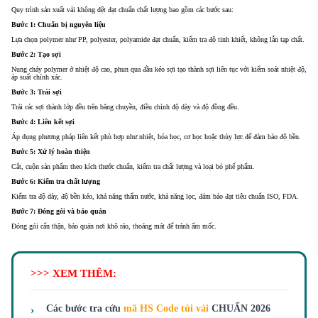
Quy trình sản xuất vải không dệt đạt chuẩn chất lượng bao gồm các bước sau:
Bước 1: Chuẩn bị nguyên liệu
Lựa chọn polymer như PP, polyester, polyamide đạt chuẩn, kiểm tra độ tinh khiết, không lẫn tạp chất.
Bước 2: Tạo sợi
Nung chảy polymer ở nhiệt độ cao, phun qua đầu kéo sợi tạo thành sợi liên tục với kiểm soát nhiệt độ,
áp suất chính xác.
Bước 3: Trải sợi
Trải các sợi thành lớp đều trên băng chuyền, điều chỉnh độ dày và độ đồng đều.
Bước 4: Liên kết sợi
Áp dụng phương pháp liên kết phù hợp như nhiệt, hóa học, cơ học hoặc thủy lực để đảm bảo độ bền.
Bước 5: Xử lý hoàn thiện
Cắt, cuộn sản phẩm theo kích thước chuẩn, kiểm tra chất lượng và loại bỏ phế phẩm.
Bước 6: Kiểm tra chất lượng
Kiểm tra độ dày, độ bền kéo, khả năng thấm nước, khả năng lọc, đảm bảo đạt tiêu chuẩn ISO, FDA.
Bước 7: Đóng gói và bảo quản
Đóng gói cẩn thận, bảo quản nơi khô ráo, thoáng mát để tránh ẩm mốc.
>>> XEM THÊM:
Các bước tra cứu
mã HS Code túi vải
CHUẨN 2026