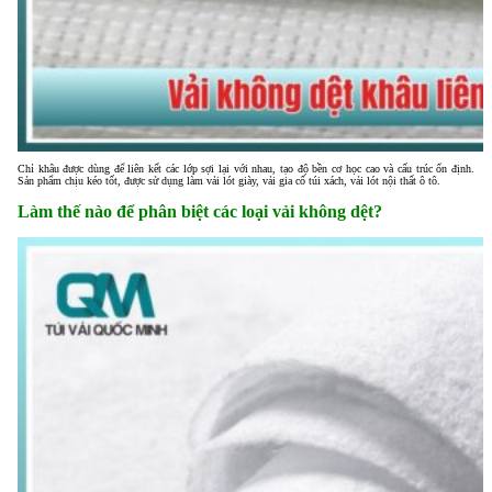
Chỉ khâu được dùng để liên kết các lớp sợi lại với nhau, tạo độ bền cơ học cao và cấu trúc ổn định.
Sản phẩm chịu kéo tốt, được sử dụng làm vải lót giày, vải gia cố túi xách, vải lót nội thất ô tô.
Làm thế nào để phân biệt các loại vải không dệt?