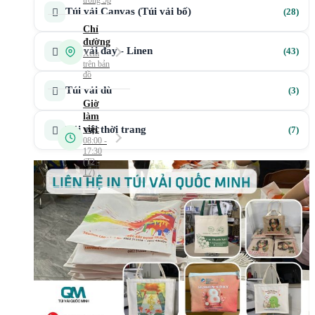
28
Túi vải Canvas (Túi vải bố)
28
sản
phẩ
43
Túi vải đay - Linen
43
sản
phẩ
3
Túi vải dù
3
sản
phẩ
7
Túi vải thời trang
7
sản
phẩ