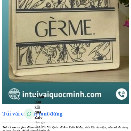
Túi vải
không dệt
Túi vải
Canvas (Túi vải
bố)
Túi vải
đay – Linen
Mẫu Túi Vải 2026
Tin tức
Kiến Thức Túi Vải
Kiến Thức In Túi
Vải
Tuyển dụng
Liên hệ
Túi vải canvas font đứng
Túi vải canvas font đứng
tại In Túi Vải Quốc Minh – Thiết kế đẹp, chất liệu dày dặn, mẫu mã đa dạng,
in logo sắc nét, giá tốt cho số lượng lớn