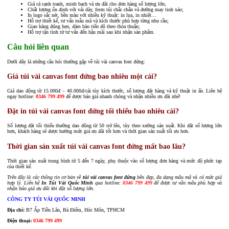
Giá cả cạnh tranh, minh bạch và ưu đãi cho đơn hàng số lượng lớn;
Chất lượng ổn định với vải dày, form túi chắc chắn và đường may tinh xảo;
In logo sắc nét, bền màu với nhiều kỹ thuật: in lụa, in nhiệt…
Hỗ trợ thiết kế, tư vấn mẫu mã và kích thước phù hợp từng nhu cầu;
Giao hàng đúng hẹn, đảm bảo tiến độ theo thỏa thuận;
Hỗ trợ tận tình từ tư vấn đến hậu mãi sau khi nhận sản phẩm.
Câu hỏi liên quan
Dưới đây là những câu hỏi thường gặp về túi vải canvas font đứng:
Giá túi vải canvas font đứng bao nhiêu một cái?
Giá dao động từ 15.000đ – 40.000đ/cái tùy kích thước, số lượng đặt hàng và kỹ thuật in ấn. Liên hệ
ngay hotline:
0346 799 499
để được báo giá nhanh chóng và nhận nhiều ưu đãi nhé!
Đặt in túi vải canvas font đứng tối thiểu bao nhiêu cái?
Số lượng đặt tối thiểu thường dao động từ 50 trở lên, tùy theo xưởng sản xuất. Khi đặt số lượng lớn
hơn, khách hàng sẽ được hưởng mức giá ưu đãi tốt hơn và thời gian sản xuất tối ưu hơn.
Thời gian sản xuất túi vải canvas font đứng mất bao lâu?
Thời gian sản xuất trung bình từ 5 đến 7 ngày, phụ thuộc vào số lượng đơn hàng và mức độ phức tạp
của thiết kế.
Trên đây là các thông tin cơ bản về
túi vải canvas font đứng
bền đẹp, đa dạng mẫu mã và có mức giá
hợp lý. Liên hệ
In Túi Vải Quốc Minh
qua hotline:
0346 799 499
để được tư vấn mẫu phù hợp và
nhận báo giá ưu đãi khi đặt số lượng lớn.
CÔNG TY TÚI VẢI QUỐC MINH
Địa chỉ:
B7 Ấp Tiền Lân, Bà Điểm, Hóc Môn, TPHCM
Điện thoại:
0346 799 499