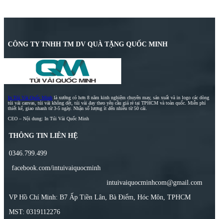
CÔNG TY TNHH TM DV QUÀ TẶNG QUỐC MINH
In Túi Vải Quốc Minh
là xưởng có hơn 8 năm kinh nghiệm chuyên may, sản xuất và in logo các dòng
túi vải canvas, túi vải không dệt, túi vải đay theo yêu cầu giá rẻ tại TPHCM và toàn quốc. Miễn phí
thiết kế, giao nhanh từ 3-5 ngày. Nhận số lượng ít đến nhiều từ 50 cái.
CEO – Nội dung: In Túi Vải Quốc Minh
THÔNG TIN LIÊN HỆ
0346.799.499
facebook.com/intuivaiquocminh
intuivaiquocminhcom@gmail.com
VP Hồ Chí Minh: B7 Ấp Tiền Lân, Bà Điểm, Hóc Môn, TPHCM
MST: 0319112276