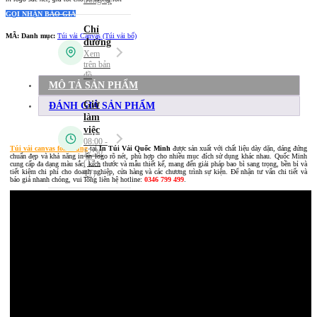
GỌI NHẬN BÁO GIÁ
MÃ:
Danh mục:
Túi vải Canvas (Túi vải bố)
MÔ TẢ SẢN PHẨM
ĐÁNH GIÁ SẢN PHẨM
Túi vải canvas font đứng
tại
In Túi Vải Quốc Minh
được sản xuất với chất liệu dày dặn, dáng đứng
chuẩn đẹp và khả năng in ấn logo rõ nét, phù hợp cho nhiều mục đích sử dụng khác nhau. Quốc Minh
cung cấp đa dạng màu sắc, kích thước và mẫu thiết kế, mang đến giải pháp bao bì sang trọng, bền bỉ và
tiết kiệm chi phí cho doanh nghiệp, cửa hàng và các chương trình sự kiện. Để nhận tư vấn chi tiết và
báo giá nhanh chóng, vui lòng liên hệ hotline:
0346 799 499
.