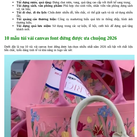
Túi đựng rượu, quà tặng:
Đựng chai rượu, vang, quà tặng cao cấp với thiết kế sang trọng;
Túi đựng sách, văn phòng phẩm:
Phù hợp cho sinh viên, nhân viên văn phòng đựng sách
vở, tài liệu;
Túi đi chợ, đi du lịch:
Chứa được nhiều đồ, bền chắc, có thể giặt sạch và tái sử dụng nhiều
lần;
Túi quảng cáo thương hiệu:
Công cụ marketing hiệu quả khi in thông điệp, hình ảnh
thương hiệu;
Túi đựng quà lưu niệm:
Sử dụng trong các sự kiện, lễ hội, cưới hỏi để đựng quà tặng
khách mời.
10 mẫu túi vải canvas font đứng được ưa chuộng 2026
Dưới đây là top 10 túi vải canvas font đứng được lựa chọn nhiều nhất năm 2026 nổi bật với chất liệu
bền chắc, kiểu dáng tinh tế và khả năng in logo sắc nét: