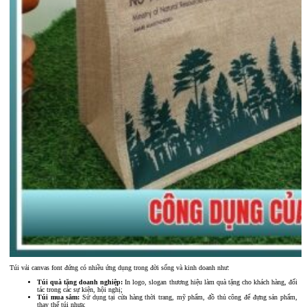
Túi vải canvas font đứng có nhiều ứng dụng trong đời sống và kinh doanh như:
Túi quà tặng doanh nghiệp:
In logo, slogan thương hiệu làm quà tặng cho khách hàng, đối
tác trong các sự kiện, hội nghị;
Túi mua sắm:
Sử dụng tại cửa hàng thời trang, mỹ phẩm, đồ thủ công để đựng sản phẩm,
thay thế túi nhựa;