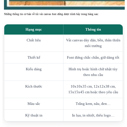
Những thông tin cơ bản về túi vải canvas font đứng được trình bày trong bảng sau:
Hạng mục
Thông tin
Chất liệu
Vải canvas dày dặn, bền, thân thiện
môi trường
Thiết kế
Font đứng chắc chắn, giữ dáng tốt
Kiểu dáng
Hình trụ hoặc hình chữ nhật tùy
theo nhu cầu
Kích thước
10x10x35 cm, 12x12x38 cm,
15x15x45 cm hoặc theo yêu cầu
Màu sắc
Trắng kem, nâu, đen…
Kỹ thuật in
In lụa, in nhiệt, thêu logo…