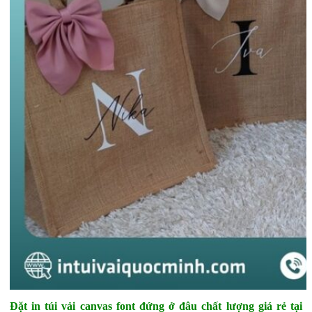
Đặt in túi vải canvas font đứng ở đâu chất lượng giá rẻ tại