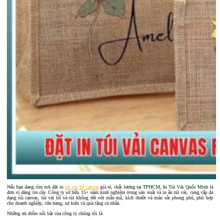
Nếu bạn đang tìm nơi đặt in
túi vải bố canvas
giá rẻ, chất lượng tại TPHCM, In Túi Vải Quốc Minh là
đơn vị đáng tin cậy. Công ty sở hữu 15+ năm kinh nghiệm trong sản xuất và in ấn túi vải, cung cấp đa
dạng túi canvas, túi vải bố và túi không dệt với mẫu mã, kích thước và màu sắc phong phú, phù hợp
cho doanh nghiệp, cửa hàng, sự kiện và quà tặng cá nhân.
Những ưu điểm nổi bật của công ty chúng tôi là: