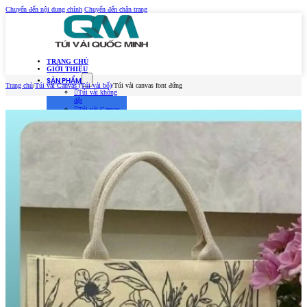
Chuyển đến nội dung chính
Chuyển đến chân trang
TRANG CHỦ
GIỚI THIỆU
SẢN PHẨM
Trang chủ
/
Túi vải Canvas (Túi vải bố)
/
Túi vải canvas font đứng
Túi vải không
dệt
Túi vải Canvas
(Túi vải bố)
Túi vải đay –
Linen
Túi vải dù
Túi vải thời
trang
MẪU TÚI VẢI 2026
TIN TỨC
Kiến Thức Túi Vải
Kiến Thức In Túi
Vải
Tuyển dụng
LIÊN HỆ
Trang chủ
Giới thiệu