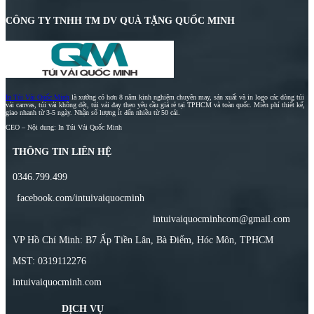
CÔNG TY TNHH TM DV QUÀ TẶNG QUỐC MINH
In Túi Vải Quốc Minh
là xưởng có hơn 8 năm kinh nghiệm chuyên may, sản xuất và in logo các dòng túi
vải canvas, túi vải không dệt, túi vải đay theo yêu cầu giá rẻ tại TPHCM và toàn quốc. Miễn phí thiết kế,
giao nhanh từ 3-5 ngày. Nhận số lượng ít đến nhiều từ 50 cái.
CEO – Nội dung: In Túi Vải Quốc Minh
THÔNG TIN LIÊN HỆ
0346.799.499
facebook.com/intuivaiquocminh
intuivaiquocminhcom@gmail.com
VP Hồ Chí Minh: B7 Ấp Tiền Lân, Bà Điểm, Hóc Môn, TPHCM
MST: 0319112276
intuivaiquocminh.com
DỊCH VỤ