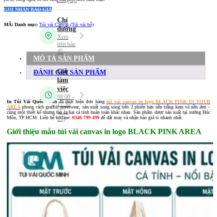
GỌI NHẬN BÁO GIÁ
MÃ:
Danh mục:
Túi vải Canvas (Túi vải bố)
MÔ TẢ SẢN PHẨM
ĐÁNH GIÁ SẢN PHẨM
In Túi Vải Quốc Minh
đã thực hiện đơn hàng
túi vải canvas in logo BLACK PINK IN YOUR
AREA
phong cách graffiti streetwear, sản xuất song song trên 2 phiên bản nền trắng kem và nền đen –
cùng một thiết kế nhưng tạo ra hai cá tính hoàn toàn khác nhau. Sản phẩm được sản xuất tại xưởng Hóc
Môn, TP.HCM. Liên hệ hotline:
0346 799 499
để đặt may và nhận báo giá sỉ nhanh nhất.
Giới thiệu mẫu túi vải canvas in logo BLACK PINK AREA