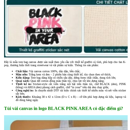
Đây là mẫu tote bag canvas được sản xuất theo yêu cầu với thiết kế graffiti cá tính, phù hợp cho fan K-
pop, thương hiệu thời trang streetwear và vật phẩm sự kiện. Thông tin sản phẩm:
Chất liệu:
Vải canvas cotton 100%, dày dặn, bền chắc;
Màu nền:
Trắng kem và đen – 2 phiên bản cùng thiết kế, tùy chọn theo sở thích;
Kiểu dáng:
Tote bag dáng hộp có chiều sâu đáy, đứng form chắc chắn, dung tích lớn;
Quai xách:
Quai dệt cotton đồng màu thân túi, chịu lực tốt khi đựng nặng;
Thiết kế in:
Sticker-style cắt viền trắng nổi bật trên thân túi, chữ BLACK (đen), PINK
(hồng) và AREA (đen) phong cách graffiti, chữ “in your” trên dải đen chạy giữa;
Công nghệ in:
In chuyển nhiệt DTF tái hiện chính xác thiết kế nhiều màu và nét viền sticker
sắc bén;
Kích thước:
Khoảng 38 x 42 x 12cm (D x C x R) – cỡ lớn phù hợp đựng tài liệu, laptop và
đồ dùng hàng ngày.
Túi vải canvas in logo BLACK PINK AREA có đặc điểm gì?