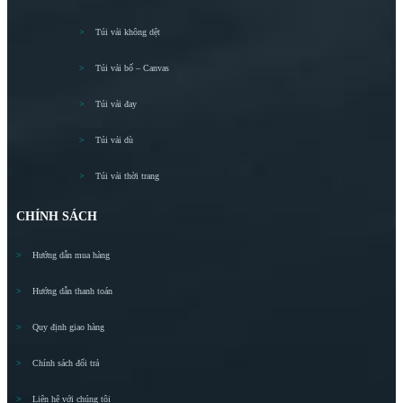
Túi vải không dệt
Túi vải bố – Canvas
Túi vải đay
Túi vải dù
Túi vải thời trang
CHÍNH SÁCH
Hướng dẫn mua hàng
Hướng dẫn thanh toán
Quy định giao hàng
Chính sách đổi trả
Liên hệ với chúng tôi