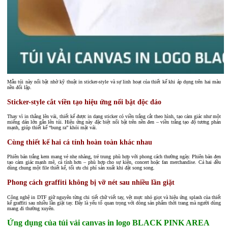
Mẫu túi này nổi bật nhờ kỹ thuật in sticker-style và sự linh hoạt của thiết kế khi áp dụng trên hai màu
nền đối lập.
Sticker-style cắt viền tạo hiệu ứng nổi bật độc đáo
Thay vì in thẳng lên vải, thiết kế được in dạng sticker có viền trắng cắt theo hình, tạo cảm giác như một
miếng dán lớn gắn lên túi. Hiệu ứng này đặc biệt nổi bật trên nền đen – viền trắng tạo độ tương phản
mạnh, giúp thiết kế “bung ra” khỏi mặt vải.
Cùng thiết kế hai cá tính hoàn toàn khác nhau
Phiên bản trắng kem mang vẻ nhẹ nhàng, trẻ trung phù hợp với phong cách thường ngày. Phiên bản đen
tạo cảm giác mạnh mẽ, cá tính hơn – phù hợp cho sự kiện, concert hoặc fan merchandise. Cả hai đều
dùng chung một file thiết kế, tối ưu chi phí sản xuất khi đặt song song.
Phong cách graffiti không bị vỡ nét sau nhiều lần giặt
Công nghệ in DTF giữ nguyên từng chi tiết chữ viết tay, vệt mực nhỏ giọt và hiệu ứng splash của thiết
kế graffiti sau nhiều lần giặt tay. Đây là yếu tố quan trọng với dòng sản phẩm thời trang mà người dùng
mang đi thường xuyên.
Ứng dụng của túi vải canvas in logo BLACK PINK AREA