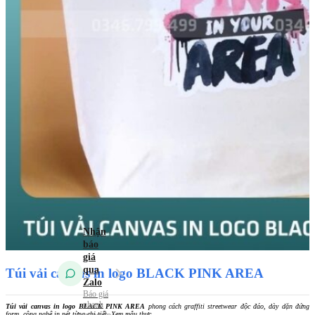
Túi vải
không dệt
Túi vải
Canvas (Túi vải
bố)
Túi vải
đay – Linen
Mẫu Túi Vải 2026
Tin tức
Kiến Thức Túi Vải
Kiến Thức In Túi
Vải
Tuyển dụng
Liên hệ
Túi vải canvas in logo BLACK PINK AREA
Túi vải canvas in logo BLACK PINK AREA
phong cách graffiti streetwear độc đáo, dày dặn đứng
form, công nghệ in nét từng chi tiết. Xem mẫu thực.