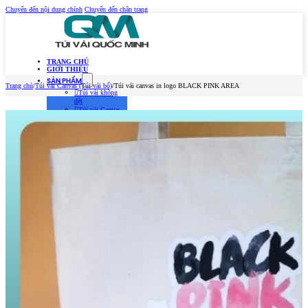
Chuyển đến nội dung chính
Chuyển đến chân trang
TRANG CHỦ
GIỚI THIỆU
SẢN PHẨM
Trang chủ
/
Túi vải Canvas (Túi vải bố)
/
Túi vải canvas in logo BLACK PINK AREA
Túi vải không
dệt
Túi vải Canvas
(Túi vải bố)
Túi vải đay –
Linen
Túi vải dù
Túi vải thời
trang
MẪU TÚI VẢI 2026
TIN TỨC
Kiến Thức Túi Vải
Kiến Thức In Túi
Vải
Tuyển dụng
LIÊN HỆ
Trang chủ
Giới thiệu