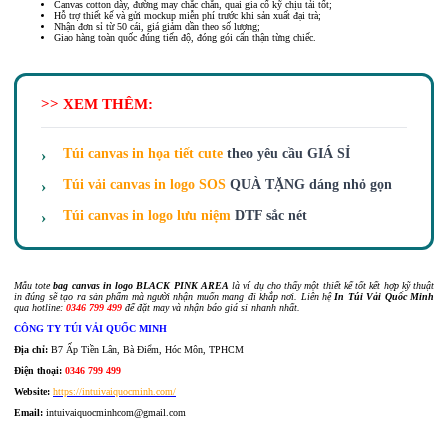
Canvas cotton dày, đường may chắc chắn, quai gia cố kỹ chịu tải tốt;
Hỗ trợ thiết kế và gửi mockup miễn phí trước khi sản xuất đại trà;
Nhận đơn sỉ từ 50 cái, giá giảm dần theo số lượng;
Giao hàng toàn quốc đúng tiến độ, đóng gói cẩn thận từng chiếc.
>> XEM THÊM:
Túi canvas in họa tiết cute
theo yêu cầu GIÁ SỈ
Túi vải canvas in logo SOS
QUÀ TẶNG dáng nhỏ gọn
Túi canvas in logo lưu niệm
DTF sắc nét
Mẫu tote
bag canvas in logo BLACK PINK AREA
là ví dụ cho thấy một thiết kế tốt kết hợp kỹ thuật
in đúng sẽ tạo ra sản phẩm mà người nhận muốn mang đi khắp nơi. Liên hệ
In Túi Vải Quốc Minh
qua hotline:
0346 799 499
để đặt may và nhận báo giá sỉ nhanh nhất.
CÔNG TY TÚI VẢI QUỐC MINH
Địa chỉ:
B7 Ấp Tiền Lân, Bà Điểm, Hóc Môn, TPHCM
Điện thoại:
0346 799 499
Website:
https://intuivaiquocminh.com/
Email:
intuivaiquocminhcom@gmail.com