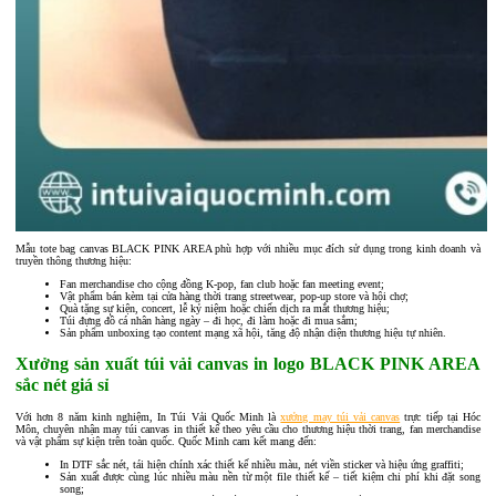
Mẫu tote bag canvas BLACK PINK AREA phù hợp với nhiều mục đích sử dụng trong kinh doanh và
truyền thông thương hiệu:
Fan merchandise cho cộng đồng K-pop, fan club hoặc fan meeting event;
Vật phẩm bán kèm tại cửa hàng thời trang streetwear, pop-up store và hội chợ;
Quà tặng sự kiện, concert, lễ kỷ niệm hoặc chiến dịch ra mắt thương hiệu;
Túi đựng đồ cá nhân hàng ngày – đi học, đi làm hoặc đi mua sắm;
Sản phẩm unboxing tạo content mạng xã hội, tăng độ nhận diện thương hiệu tự nhiên.
Xưởng sản xuất túi vải canvas in logo BLACK PINK AREA
sắc nét giá sỉ
Với hơn 8 năm kinh nghiệm, In Túi Vải Quốc Minh là
xưởng may túi vải canvas
trực tiếp tại Hóc
Môn, chuyên nhận may túi canvas in thiết kế theo yêu cầu cho thương hiệu thời trang, fan merchandise
và vật phẩm sự kiện trên toàn quốc. Quốc Minh cam kết mang đến:
In DTF sắc nét, tái hiện chính xác thiết kế nhiều màu, nét viền sticker và hiệu ứng graffiti;
Sản xuất được cùng lúc nhiều màu nền từ một file thiết kế – tiết kiệm chi phí khi đặt song
song;