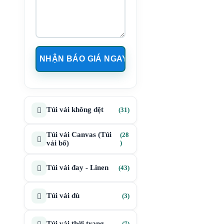
31
Túi vải không dệt
31
sản
phẩm
Túi vải Canvas (Túi
28
28
vải bố)
sản
phẩm
43
Túi vải đay - Linen
43
sản
phẩm
3
Túi vải dù
3
sản
phẩm
7
Túi vải thời trang
7