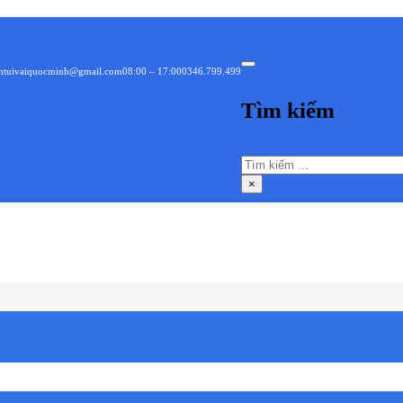
intuivaiquocminh@gmail.com
08:00 – 17:00
0346.799.499
Tìm kiếm
Tìm
kiếm
×