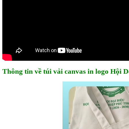
Thông tin về túi vải canvas in logo Hội