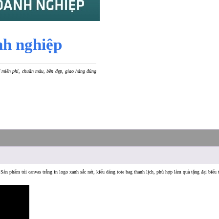
nh nghiệp
kế miễn phí, chuẩn màu, bền đẹp, giao hàng đúng
 Sản phẩm túi canvas trắng in logo xanh sắc nét, kiểu dáng tote bag thanh lịch, phù hợp làm quà tặng đại biểu t