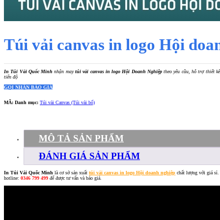
Túi vải canvas in logo Hội doa
In Túi Vải Quốc Minh
nhận may
túi vải canvas in logo Hội Doanh Nghiệp
theo yêu cầu, hỗ trợ thiết 
tiến độ
GỌI NHẬN BÁO GIÁ
MÃ:
Danh mục:
Túi vải Canvas (Túi vải bố)
MÔ TẢ SẢN PHẨM
ĐÁNH GIÁ SẢN PHẨM
In Túi Vải Quốc Minh
là cơ sở sản xuất
túi vải canvas in logo Hội doanh nghiệp
chất lượng với giá sỉ.
hotline:
0346 799 499
để được tư vấn và báo giá.