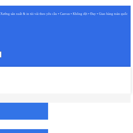
Xưởng sản xuất & in túi vải theo yêu cầu • Canvas • Không dệt • Đay • Giao hàng toàn quốc