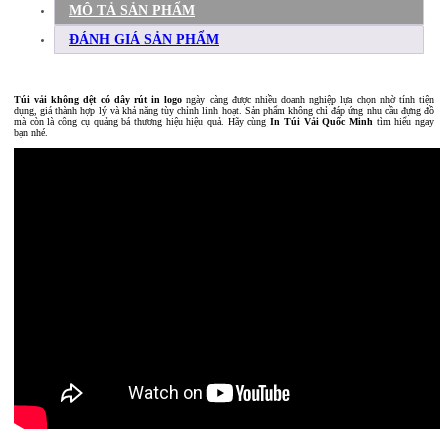
MÔ TẢ SẢN PHẨM
ĐÁNH GIÁ SẢN PHẨM
Túi vải không dệt có dây rút in logo
ngày càng được nhiều doanh nghiệp lựa chọn nhờ tính tiện
dụng, giá thành hợp lý và khả năng tùy chỉnh linh hoạt. Sản phẩm không chỉ đáp ứng nhu cầu đựng đồ
mà còn là công cụ quảng bá thương hiệu hiệu quả. Hãy cùng
In Túi Vải Quốc Minh
tìm hiểu ngay
bạn nhé.