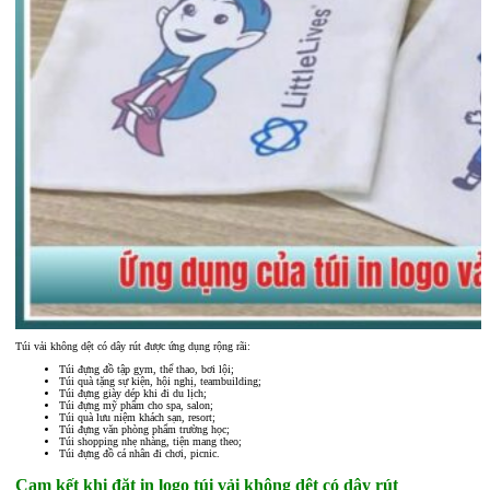
Túi vải không dệt có dây rút được ứng dụng rộng rãi:
Túi đựng đồ tập gym, thể thao, bơi lội;
Túi quà tặng sự kiện, hội nghị, teambuilding;
Túi đựng giày dép khi đi du lịch;
Túi đựng mỹ phẩm cho spa, salon;
Túi quà lưu niệm khách sạn, resort;
Túi đựng văn phòng phẩm trường học;
Túi shopping nhẹ nhàng, tiện mang theo;
Túi đựng đồ cá nhân đi chơi, picnic.
Cam kết khi đặt in logo túi vải không dệt có dây rút