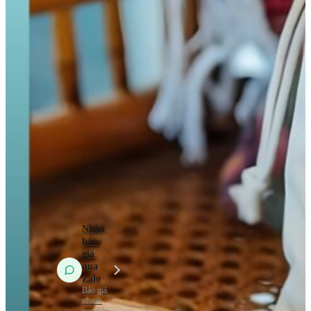
Túi vải
không dệt
Túi vải
Canvas (Túi vải
bố)
Túi vải
đay – Linen
Mẫu Túi Vải 2026
Tin tức
Kiến Thức Túi Vải
Kiến Thức In Túi
Vải
Tuyển dụng
Liên hệ