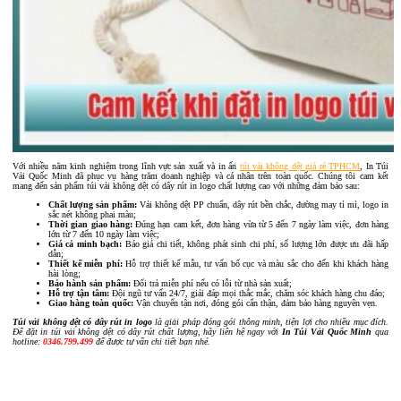
Với nhiều năm kinh nghiệm trong lĩnh vực sản xuất và in ấn
túi vải không dệt giá rẻ TPHCM
, In Túi
Vải Quốc Minh đã phục vụ hàng trăm doanh nghiệp và cá nhân trên toàn quốc. Chúng tôi cam kết
mang đến sản phẩm túi vải không dệt có dây rút in logo chất lượng cao với những đảm bảo sau:
Chất lượng sản phẩm:
Vải không dệt PP chuẩn, dây rút bền chắc, đường may tỉ mỉ, logo in
sắc nét không phai màu;
Thời gian giao hàng:
Đúng hạn cam kết, đơn hàng vừa từ 5 đến 7 ngày làm việc, đơn hàng
lớn từ 7 đến 10 ngày làm việc;
Giá cả minh bạch:
Báo giá chi tiết, không phát sinh chi phí, số lượng lớn được ưu đãi hấp
dẫn;
Thiết kế miễn phí:
Hỗ trợ thiết kế mẫu, tư vấn bố cục và màu sắc cho đến khi khách hàng
hài lòng;
Bảo hành sản phẩm:
Đổi trả miễn phí nếu có lỗi từ nhà sản xuất;
Hỗ trợ tận tâm:
Đội ngũ tư vấn 24/7, giải đáp mọi thắc mắc, chăm sóc khách hàng chu đáo;
Giao hàng toàn quốc:
Vận chuyển tận nơi, đóng gói cẩn thận, đảm bảo hàng nguyên vẹn.
Túi vải không dệt có dây rút in logo
là giải pháp đóng gói thông minh, tiện lợi cho nhiều mục đích.
Để đặt in túi vải không dệt có dây rút chất lượng, hãy liên hệ ngay với
In Túi Vải Quốc Minh
qua
hotline:
0346.799.499
để được tư vấn chi tiết bạn nhé.