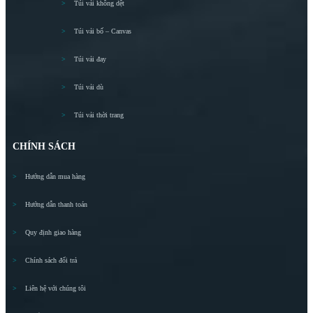
Túi vải không dệt
Túi vải bố – Canvas
Túi vải đay
Túi vải dù
Túi vải thời trang
CHÍNH SÁCH
Hướng dẫn mua hàng
Hướng dẫn thanh toán
Quy định giao hàng
Chính sách đổi trả
Liên hệ với chúng tôi