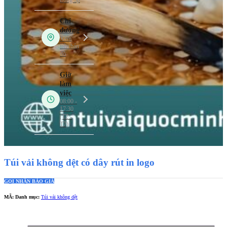
Túi vải không dệt có dây rút in logo
GỌI NHẬN BÁO GIÁ
MÃ:
Danh mục:
Túi vải không dệt