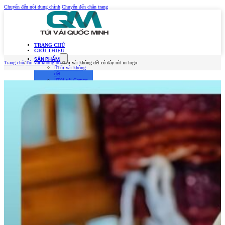
Chuyển đến nội dung chính
Chuyển đến chân trang
TRANG CHỦ
GIỚI THIỆU
SẢN PHẨM
Trang chủ
/
Túi vải không dệt
/
Túi vải không dệt có dây rút in logo
Túi vải không
dệt
Túi vải Canvas
(Túi vải bố)
Túi vải đay –
Linen
Túi vải dù
Túi vải thời
trang
MẪU TÚI VẢI 2026
TIN TỨC
Kiến Thức Túi Vải
Kiến Thức In Túi
Vải
Tuyển dụng
LIÊN HỆ
Trang chủ
Giới thiệu