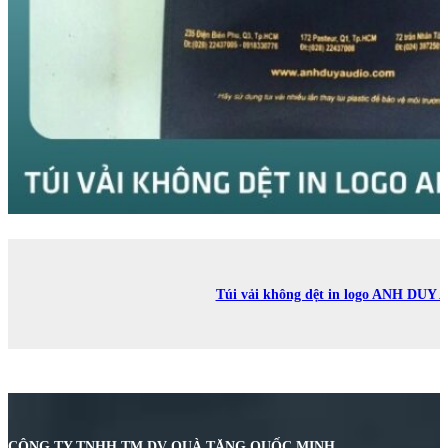
Túi vải không dệt in logo ANH DUY
CÔNG TY TNHH TM DV QUÀ TẶNG QUỐC MINH