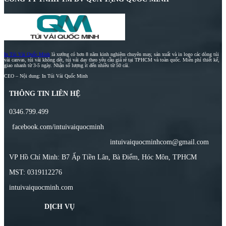
In Túi Vải Quốc Minh
là xưởng có hơn 8 năm kinh nghiệm chuyên may, sản xuất và in logo các dòng túi
vải canvas, túi vải không dệt, túi vải đay theo yêu cầu giá rẻ tại TPHCM và toàn quốc. Miễn phí thiết kế,
giao nhanh từ 3-5 ngày. Nhận số lượng ít đến nhiều từ 50 cái.
CEO – Nội dung: In Túi Vải Quốc Minh
THÔNG TIN LIÊN HỆ
0346.799.499
facebook.com/intuivaiquocminh
intuivaiquocminhcom@gmail.com
VP Hồ Chí Minh: B7 Ấp Tiền Lân, Bà Điểm, Hóc Môn, TPHCM
MST: 0319112276
intuivaiquocminh.com
DỊCH VỤ