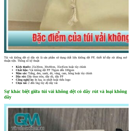
Túi vải không dệt có dây rút là sản phẩm sử dụng chất liệu không dệt PP, thiết kế dây rút đóng mở
thuận tiện. Thông số kỹ thuật:
Kích thước:
25x30cm, 30x40cm, 35x45cm hoặc tùy chỉnh
Chất liệu:
Vải không dệt PP 70gsm đến 100gsm
Màu sắc:
Trắng, đen, xanh, đỏ, vàng, cam, hồng hoặc tùy chỉnh
Dây rút:
Dây thun tròn, dây dù, dây PP
Công nghệ in:
In lụa, in nhiệt hoặc thêu logo
Chịu tải:
2 đến 5kg tùy độ dày vải
Sự khác biệt giữa túi vải không dệt có dây rút và loại không
dây