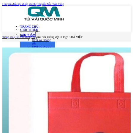
Chuyển đến nội dung chính
Chuyển đến chân trang
TRANG CHỦ
GIỚI THIỆU
SẢN PHẨM
Trang chủ
/
Túi vải không dệt
/
Túi vải không dệt in logo TRÀ VIỆT
Túi vải không
dệt
Túi vải Canvas
(Túi vải bố)
Túi vải đay –
Linen
Túi vải dù
Túi vải thời
trang
MẪU TÚI VẢI 2026
TIN TỨC
Kiến Thức Túi Vải
Kiến Thức In Túi
Vải
Tuyển dụng
LIÊN HỆ
Trang chủ
Giới thiệu