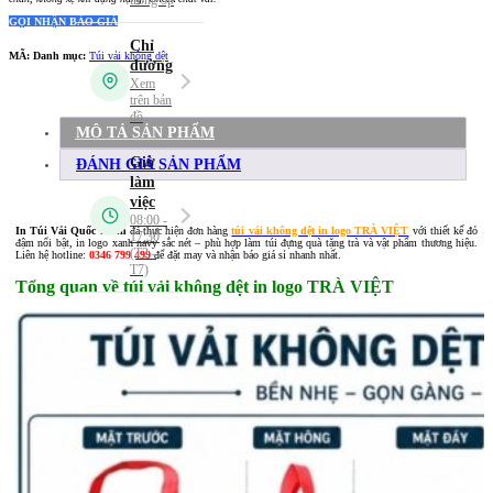
GỌI NHẬN BÁO GIÁ
MÃ:
Danh mục:
Túi vải không dệt
MÔ TẢ SẢN PHẨM
ĐÁNH GIÁ SẢN PHẨM
In Túi Vải Quốc Minh
đã thực hiện đơn hàng
túi vải không dệt in logo TRÀ VIỆT
với thiết kế đỏ
đậm nổi bật, in logo xanh navy sắc nét – phù hợp làm túi đựng quà tặng trà và vật phẩm thương hiệu.
Liên hệ hotline:
0346 799 499
để đặt may và nhận báo giá sỉ nhanh nhất.
Tổng quan về túi vải không dệt in logo TRÀ VIỆT