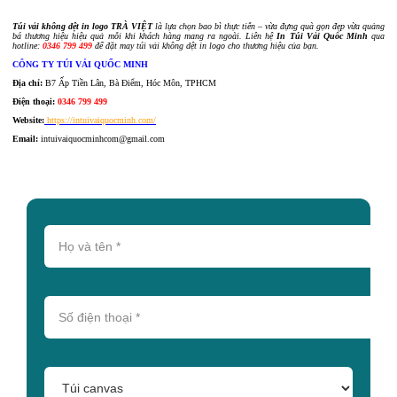
Túi vải không dệt in logo TRÀ VIỆT
là lựa chọn bao bì thực tiễn – vừa đựng quà gọn đẹp vừa quảng
bá thương hiệu hiệu quả mỗi khi khách hàng mang ra ngoài. Liên hệ
In Túi Vải Quốc Minh
qua
hotline:
0346 799 499
để đặt may túi vải không dệt in logo cho thương hiệu của bạn.
CÔNG TY TÚI VẢI QUỐC MINH
Địa chỉ:
B7 Ấp Tiền Lân, Bà Điểm, Hóc Môn, TPHCM
Điện thoại:
0346 799 499
Website:
https://intuivaiquocminh.com/
Email:
intuivaiquocminhcom@gmail.com