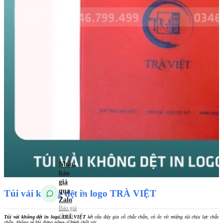
Túi vải
không dệt
Túi vải
Canvas (Túi vải
bố)
Túi vải
đay – Linen
Mẫu Túi Vải 2026
Tin tức
Kiến Thức Túi Vải
Kiến Thức In Túi
Vải
Tuyển dụng
Liên hệ
Túi vải không dệt in logo TRÀ VIỆT
Túi vải không dệt in logo TRÀ VIỆT
kết cấu đáy gia cố chắc chắn, có ốc vít miệng túi chịu lực chắc
chắn, không xệ khi đựng nặng. Check chất vải.