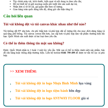
Tùy chỉnh màu vải, kích thước, kiểu quai và nội dung in theo yêu cầu;
Hỗ trợ thiết kế và gửi mockup miễn phí trước khi sản xuất đại trà;
Nhận đơn sỉ từ 50 cái, giá giảm dần theo số lượng;
Giao hàng toàn quốc đúng tiến độ, đóng gói cẩn thận từng lô.
Câu hỏi liên quan
Túi vải không dệt và túi canvas khác nhau như thế nào?
Túi không dệt PP nhẹ hơn, chi phí thấp hơn và phù hợp đặt số lượng lớn cho mục đích đựng hàng và
quà tặng phổ thông. Túi canvas cotton bền hơn, cao cấp hơn và phù hợp làm vật phẩm thương hiệu dài
hạn. Quốc Minh sản xuất được cả hai loại theo yêu cầu.
Có thể in thêm thông tin mặt sau không?
Được. Quốc Minh nhận in 1 hoặc 2 mặt tùy yêu cầu. Mặt sau có thể in thêm danh sách sản phẩm, bản
đồ cửa hàng hoặc thông điệp thương hiệu. Liên hệ hotline
0346 799 499
để được tư vấn bố cục in phù
hợp.
>> XEM THÊM:
Túi vải không dệt in logo Nhựa Bình Minh
lụa vàng
Túi vải không dệt in logo tiệm bánh
bền đẹp
Túi vải không dệt in logo ANYWAY FLOOR
giá sỉ