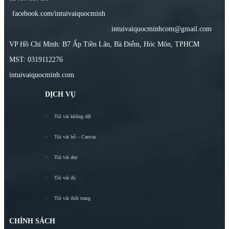
facebook.com/intuivaiquocminh
intuivaiquocminhcom@gmail.com
VP Hồ Chí Minh: B7 Ấp Tiền Lân, Bà Điểm, Hóc Môn, TPHCM
MST: 0319112276
intuivaiquocminh.com
DỊCH VỤ
Túi vải không dệt
Túi vải bố – Canvas
Túi vải đay
Túi vải dù
Túi vải thời trang
CHÍNH SÁCH