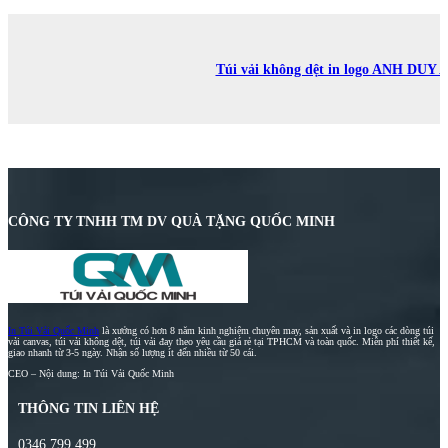
Túi vải không dệt in logo ANH DUY
CÔNG TY TNHH TM DV QUÀ TẶNG QUỐC MINH
In Túi Vải Quốc Minh
là xưởng có hơn 8 năm kinh nghiệm chuyên may, sản xuất và in logo các dòng túi
vải canvas, túi vải không dệt, túi vải đay theo yêu cầu giá rẻ tại TPHCM và toàn quốc. Miễn phí thiết kế,
giao nhanh từ 3-5 ngày. Nhận số lượng ít đến nhiều từ 50 cái.
CEO – Nội dung: In Túi Vải Quốc Minh
THÔNG TIN LIÊN HỆ
0346.799.499