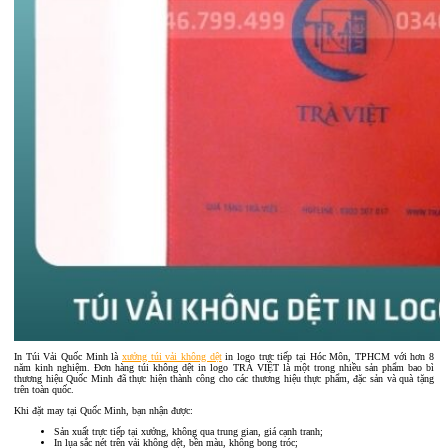
In Túi Vải Quốc Minh là
xưởng túi vải không dệt
in logo trực tiếp tại Hóc Môn, TPHCM với hơn 8
năm kinh nghiệm. Đơn hàng túi không dệt in logo TRÀ VIỆT là một trong nhiều sản phẩm bao bì
thương hiệu Quốc Minh đã thực hiện thành công cho các thương hiệu thực phẩm, đặc sản và quà tặng
trên toàn quốc.
Khi đặt may tại Quốc Minh, bạn nhận được:
Sản xuất trực tiếp tại xưởng, không qua trung gian, giá cạnh tranh;
In lụa sắc nét trên vải không dệt, bền màu, không bong tróc;