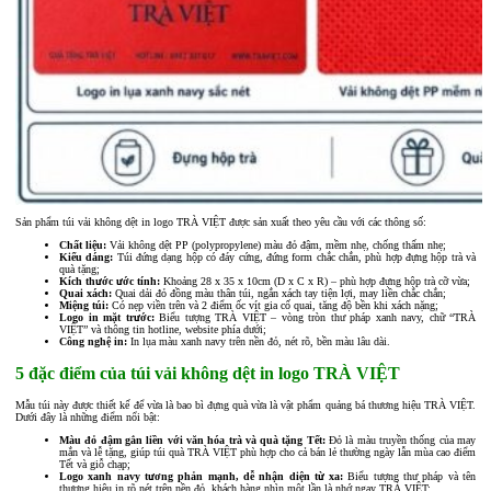
Sản phẩm túi vải không dệt in logo TRÀ VIỆT được sản xuất theo yêu cầu với các thông số:
Chất liệu:
Vải không dệt PP (polypropylene) màu đỏ đậm, mềm nhẹ, chống thấm nhẹ;
Kiểu dáng:
Túi đứng dạng hộp có đáy cứng, đứng form chắc chắn, phù hợp đựng hộp trà và
quà tặng;
Kích thước ước tính:
Khoảng 28 x 35 x 10cm (D x C x R) – phù hợp đựng hộp trà cỡ vừa;
Quai xách:
Quai dải đỏ đồng màu thân túi, ngắn xách tay tiện lợi, may liền chắc chắn;
Miệng túi:
Có nẹp viền trên và 2 điểm ốc vít gia cố quai, tăng độ bền khi xách nặng;
Logo in mặt trước:
Biểu tượng TRÀ VIỆT – vòng tròn thư pháp xanh navy, chữ “TRÀ
VIỆT” và thông tin hotline, website phía dưới;
Công nghệ in:
In lụa màu xanh navy trên nền đỏ, nét rõ, bền màu lâu dài.
5 đặc điểm của túi vải không dệt in logo TRÀ VIỆT
Mẫu túi này được thiết kế để vừa là bao bì đựng quà vừa là vật phẩm quảng bá thương hiệu TRÀ VIỆT.
Dưới đây là những điểm nổi bật:
Màu đỏ đậm gắn liền với văn hóa trà và quà tặng Tết:
Đỏ là màu truyền thống của may
mắn và lễ tặng, giúp túi quà TRÀ VIỆT phù hợp cho cả bán lẻ thường ngày lẫn mùa cao điểm
Tết và giỗ chạp;
Logo xanh navy tương phản mạnh, dễ nhận diện từ xa:
Biểu tượng thư pháp và tên
thương hiệu in rõ nét trên nền đỏ, khách hàng nhìn một lần là nhớ ngay TRÀ VIỆT;