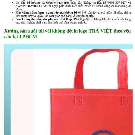
In đầy đủ hotline và website ngay trên thân túi:
Thông tin liên hệ “0903 307 917” và
“WWW.TRAVIET.COM” in ngay phía dưới biến mỗi chiếc túi thành công cụ marketing di
động;
Đáy cứng đứng form, đựng hộp trà không bị xệ:
Kết cấu đáy gia cố giúp túi đứng thẳng
khi trưng bày tại quầy, tạo cảm giác gọn gàng và chuyên nghiệp;
Vải không dệt nhẹ, chi phí sản xuất thấp:
Phù hợp đặt số lượng lớn cho chuỗi cửa hàng
trà, đại lý phân phối và chiến dịch quà tặng doanh nghiệp.
Xưởng sản xuất túi vải không dệt in logo TRÀ VIỆT theo yêu
cầu tại TPHCM