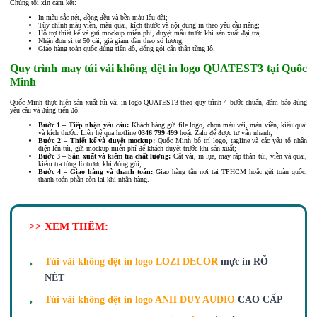
Chúng tôi xin cam kết:
In màu sắc nét, đồng đều và bền màu lâu dài;
Tùy chỉnh màu viền, màu quai, kích thước và nội dung in theo yêu cầu riêng;
Hỗ trợ thiết kế và gửi mockup miễn phí, duyệt mẫu trước khi sản xuất đại trà;
Nhận đơn sỉ từ 50 cái, giá giảm dần theo số lượng;
Giao hàng toàn quốc đúng tiến độ, đóng gói cẩn thận từng lô.
Quy trình may túi vải không dệt in logo QUATEST3 tại Quốc
Minh
Quốc Minh thực hiện sản xuất túi vải in logo QUATEST3 theo quy trình 4 bước chuẩn, đảm bảo đúng
yêu cầu và đúng tiến độ:
Bước 1 – Tiếp nhận yêu cầu:
Khách hàng gửi file logo, chọn màu vải, màu viền, kiểu quai
và kích thước. Liên hệ qua hotline
0346 799 499
hoặc Zalo để được tư vấn nhanh;
Bước 2 – Thiết kế và duyệt mockup:
Quốc Minh bố trí logo, tagline và các yếu tố nhận
diện lên túi, gửi mockup miễn phí để khách duyệt trước khi sản xuất;
Bước 3 – Sản xuất và kiểm tra chất lượng:
Cắt vải, in lụa, may ráp thân túi, viền và quai,
kiểm tra từng lô trước khi đóng gói;
Bước 4 – Giao hàng và thanh toán:
Giao hàng tận nơi tại TPHCM hoặc gửi toàn quốc,
thanh toán phần còn lại khi nhận hàng.
>> XEM THÊM:
Túi vải không dệt in logo LOZI DECOR
mực in RÕ
NÉT
Túi vải không dệt in logo ANH DUY AUDIO
CAO CẤP