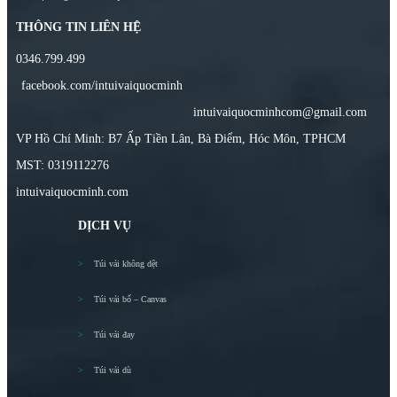
THÔNG TIN LIÊN HỆ
0346.799.499
facebook.com/intuivaiquocminh
intuivaiquocminhcom@gmail.com
VP Hồ Chí Minh: B7 Ấp Tiền Lân, Bà Điểm, Hóc Môn, TPHCM
MST: 0319112276
intuivaiquocminh.com
DỊCH VỤ
Túi vải không dệt
Túi vải bố – Canvas
Túi vải đay
Túi vải dù