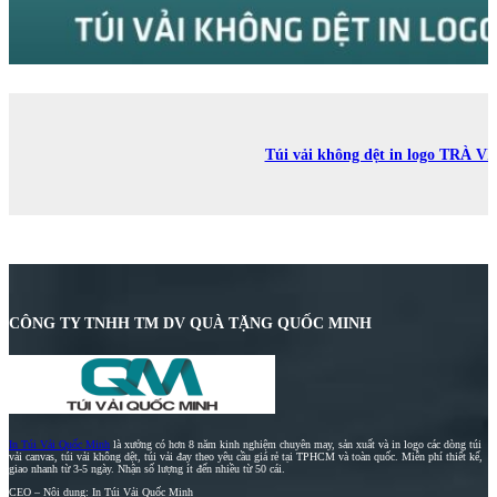
Túi vải không dệt in logo TRÀ V
CÔNG TY TNHH TM DV QUÀ TẶNG QUỐC MINH
In Túi Vải Quốc Minh
là xưởng có hơn 8 năm kinh nghiệm chuyên may, sản xuất và in logo các dòng túi
vải canvas, túi vải không dệt, túi vải đay theo yêu cầu giá rẻ tại TPHCM và toàn quốc. Miễn phí thiết kế,
giao nhanh từ 3-5 ngày. Nhận số lượng ít đến nhiều từ 50 cái.
CEO – Nội dung: In Túi Vải Quốc Minh