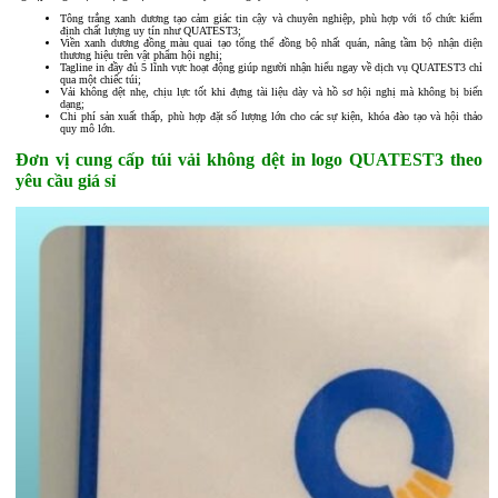
Tông trắng xanh dương tạo cảm giác tin cậy và chuyên nghiệp, phù hợp với tổ chức kiểm
định chất lượng uy tín như QUATEST3;
Viền xanh dương đồng màu quai tạo tổng thể đồng bộ nhất quán, nâng tầm bộ nhận diện
thương hiệu trên vật phẩm hội nghị;
Tagline in đầy đủ 5 lĩnh vực hoạt động giúp người nhận hiểu ngay về dịch vụ QUATEST3 chỉ
qua một chiếc túi;
Vải không dệt nhẹ, chịu lực tốt khi đựng tài liệu dày và hồ sơ hội nghị mà không bị biến
dạng;
Chi phí sản xuất thấp, phù hợp đặt số lượng lớn cho các sự kiện, khóa đào tạo và hội thảo
quy mô lớn.
Đơn vị cung cấp túi vải không dệt in logo QUATEST3 theo
yêu cầu giá sỉ